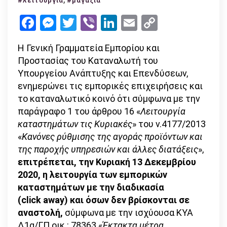
#λειτουργία
#μαγαζιά
καταστήματα
Facebook
Messenger
Twitter
Viber
LinkedIn
Email
Copy
και
Link
τα
Η Γενική Γραμματεία Εμπορίου και
click
Προστασίας του Καταναλωτή του
away
Υπουργείου Ανάπτυξης και Επενδύσεων,
την
ενημερώνει τις εμπορικές επιχειρήσεις και
Κυριακή
το καταναλωτικό κοινό ότι σύμφωνα με την
παράγραφο 1 του άρθρου 16 «
Λειτουργία
καταστημάτων τις Κυριακές
» του ν.4177/2013
«
Κανόνες ρύθμισης της αγοράς προϊόντων και
της παροχής υπηρεσιών και άλλες διατάξεις
»,
επιτρέπεται, την Κυριακή 13 Δεκεμβρίου
2020, η λειτουργία των εμπορικών
καταστημάτων με την διαδικασία
(click away) και όσων δεν βρίσκονται σε
αναστολή,
σύμφωνα με την ισχύουσα ΚΥΑ
Δ1α/ΓΠ.οικ.: 78363 «
Έκτακτα μέτρα