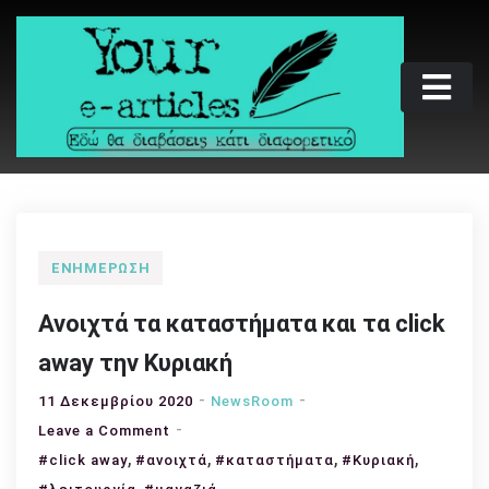
Skip
to
content
Your e-articles
Εδώ θα διαβάσεις κάτι διαφορετικό
ΕΝΗΜΈΡΩΣΗ
Ανοιχτά τα καταστήματα και τα click
away την Κυριακή
11 Δεκεμβρίου 2020
NewsRoom
on
Leave a Comment
,
Ανοιχτά
,
,
,
#click away
#ανοιχτά
#καταστήματα
#Κυριακή
τα
,