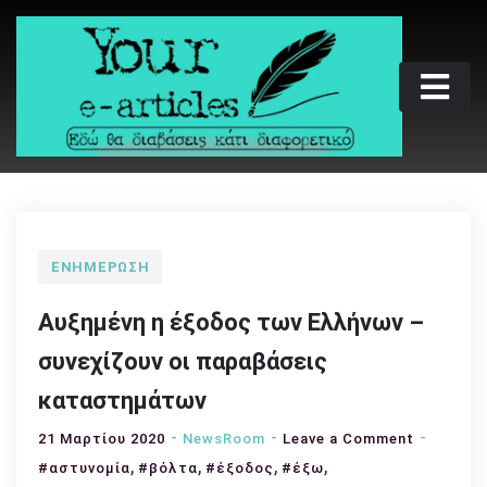
Skip
to
content
Your e-articles
Εδώ θα διαβάσεις κάτι διαφορετικό
ΕΝΗΜΈΡΩΣΗ
Αυξημένη η έξοδος των Ελλήνων –
συνεχίζουν οι παραβάσεις
καταστημάτων
on
21 Μαρτίου 2020
NewsRoom
Leave a Comment
,
,
,
,
Αυξημένη
#αστυνομία
#βόλτα
#έξοδος
#έξω