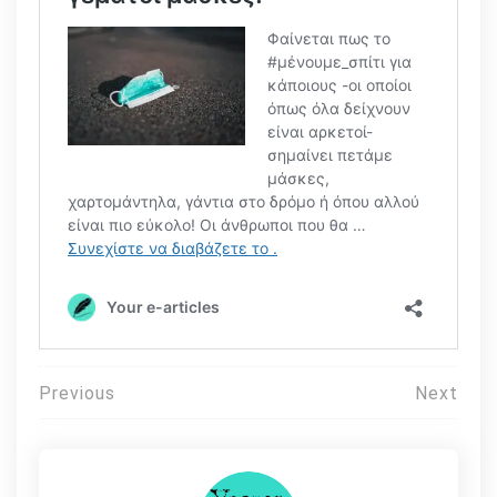
Πλοήγηση
Previous
Next
άρθρων