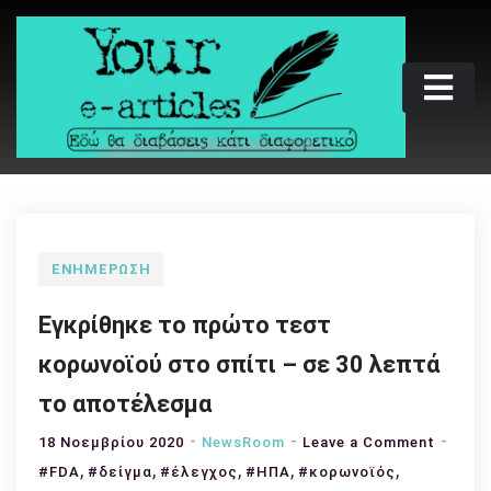
Skip
to
content
Your e-articles
Εδώ θα διαβάσεις κάτι διαφορετικό
ΕΝΗΜΈΡΩΣΗ
Εγκρίθηκε το πρώτο τεστ
κορωνοϊού στο σπίτι – σε 30 λεπτά
το αποτέλεσμα
on
18 Νοεμβρίου 2020
NewsRoom
Leave a Comment
,
,
,
,
,
Εγκρίθ
#FDA
#δείγμα
#έλεγχος
#ΗΠΑ
#κορωνοϊός