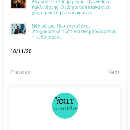
Άγγελος Παπαδημητρίου: «Γεννήθηκα
καλλιτέχνης. Οτιδήποτε έπιανα στα
χέρια μου το μεταμόρφωνα»
Νέα μέτρα: Που χρειάζεται
υποχρεωτικό τεστ για ανεμβολίαστους
– τι θα ισχύει
18/11/20
Πλοήγηση
Previous
Next
άρθρων