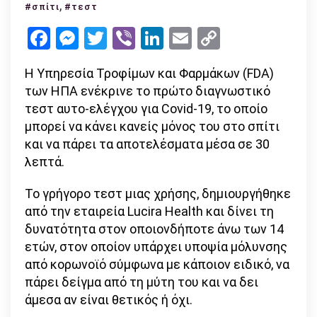
το
,
#σπίτι
#τεστ
πρώτο
Facebook
Messenger
Twitter
Viber
LinkedIn
Email
Copy
τεστ
Link
κορωνο
Η Υπηρεσία Τροφίμων και Φαρμάκων (FDA)
στο
των ΗΠΑ ενέκρινε το πρώτο διαγνωστικό
σπίτι
τεστ αυτο-ελέγχου για Covid-19, το οποίο
–
μπορεί να κάνει κανείς μόνος του στο σπίτι
σε
και να πάρει τα αποτελέσματα μέσα σε 30
30
λεπτά.
λεπτά
το
Το γρήγορο τεστ μιας χρήσης, δημιουργήθηκε
αποτέ
από την εταιρεία Lucira Health και δίνει τη
δυνατότητα στον οποιονδήποτε άνω των 14
ετών, στον οποίον υπάρχει υποψία μόλυνσης
από κορωνοϊό σύμφωνα με κάποιον ειδικό, να
πάρει δείγμα από τη μύτη του και να δει
άμεσα αν είναι θετικός ή όχι.