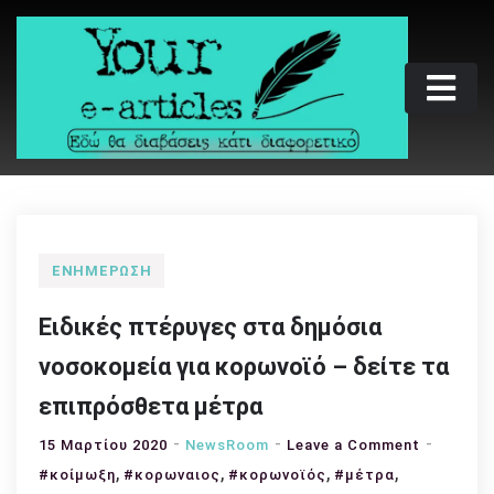
Skip
to
content
Your e-articles
Εδώ θα διαβάσεις κάτι διαφορετικό
ΕΝΗΜΈΡΩΣΗ
Ειδικές πτέρυγες στα δημόσια
νοσοκομεία για κορωνοϊό – δείτε τα
επιπρόσθετα μέτρα
on
15 Μαρτίου 2020
NewsRoom
Leave a Comment
,
,
,
,
Ειδικές
#κοίμωξη
#κορωναιος
#κορωνοϊός
#μέτρα