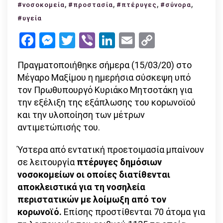
πτέρυγε
,
,
,
,
#νοσοκομεία
#προστασία
#πτέρυγες
#σύνορα
στα
#υγεία
δημόσια
Facebook
Messenger
Twitter
Viber
LinkedIn
Email
Copy
νοσοκομε
Link
για
Πραγματοποιήθηκε σήμερα (15/03/20) στο
κορωνοϊ
Μέγαρο Μαξίμου η ημερήσια σύσκεψη υπό
–
τον Πρωθυπουργό Κυριάκο Μητσοτάκη για
δείτε
την εξέλιξη της εξάπλωσης του κορωνοϊού
τα
και την υλοποίηση των μέτρων
επιπρόσ
αντιμετώπισής του.
μέτρα
Ύστερα από εντατική προετοιμασία μπαίνουν
σε
λειτουργία
πτέρυγες δημόσιων
νοσοκομείων οι οποίες διατίθενται
αποκλειστικά για τη νοσηλεία
περιστατικών με λοίμωξη από τον
κορωνοϊό.
Επίσης προστίθενται 70 άτομα για