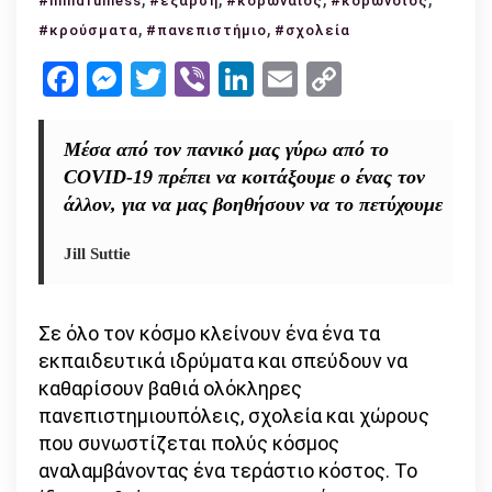
#mindfulness
#έξαρση
#κορωναιος
#κορωνοϊός
διαχείρισης
,
,
#κρούσματα
#πανεπιστήμιο
#σχολεία
της
Facebook
Messenger
Twitter
Viber
LinkedIn
Email
Copy
έξαρσης
Link
του
Coronavirus
Μέσα από τον πανικό μας γύρω από το
για
COVID-19 πρέπει να κοιτάξουμε ο ένας τον
το
άλλον, για να μας βοηθήσουν να το πετύχουμε
κοινό
όφελος
Jill Suttie
Σε όλο τον κόσμο κλείνουν ένα ένα τα
εκπαιδευτικά ιδρύματα και σπεύδουν να
καθαρίσουν βαθιά ολόκληρες
πανεπιστημιουπόλεις, σχολεία και χώρους
που συνωστίζεται πολύς κόσμος
αναλαμβάνοντας ένα τεράστιο κόστος. Το