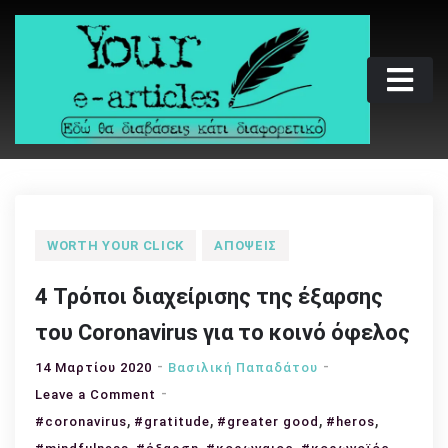
Skip
to
content
Your e-articles
Εδώ θα διαβάσεις κάτι διαφορετικό
WORTH YOUR CLICK
ΑΠΌΨΕΙΣ
4 Τρόποι διαχείρισης της έξαρσης
του Coronavirus για το κοινό όφελος
14 Μαρτίου 2020
Βασιλική Παπαδάτου
on
Leave a Comment
,
4
,
,
,
#coronavirus
#gratitude
#greater good
#heros
Τρόποι
,
,
,
,