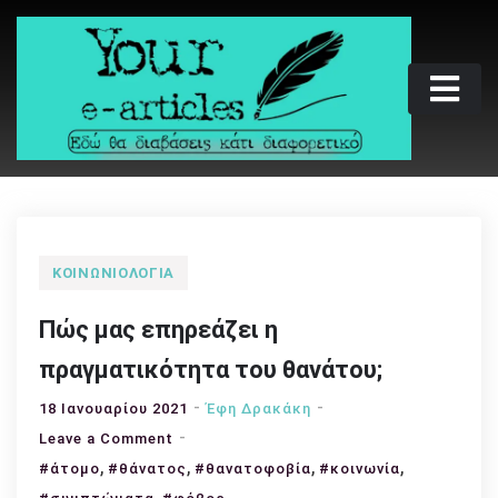
Skip
to
content
Your e-articles
Εδώ θα διαβάσεις κάτι διαφορετικό
ΚΟΙΝΩΝΙΟΛΟΓΊΑ
Πώς μας επηρεάζει η
πραγματικότητα του θανάτου;
18 Ιανουαρίου 2021
Έφη Δρακάκη
on
Leave a Comment
,
Πώς
,
,
,
#άτομο
#θάνατος
#θανατοφοβία
#κοινωνία
μας
,