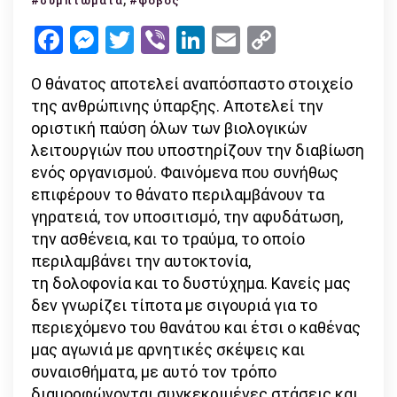
#συμπτώματα
#φόβος
επηρεάζει
Facebook
Messenger
Twitter
Viber
LinkedIn
Email
Copy
η
Link
πραγματικότητα
Ο θάνατος αποτελεί αναπόσπαστο στοιχείο
του
της ανθρώπινης ύπαρξης. Αποτελεί την
θανάτου;
οριστική παύση όλων των βιολογικών
λειτουργιών που υποστηρίζουν την διαβίωση
ενός οργανισμού. Φαινόμενα που συνήθως
επιφέρουν το θάνατο περιλαμβάνουν τα
γηρατειά, τον υποσιτισμό, την αφυδάτωση,
την ασθένεια, και το τραύμα, το οποίο
περιλαμβάνει την αυτοκτονία,
τη δολοφονία και το δυστύχημα. Κανείς μας
δεν γνωρίζει τίποτα με σιγουριά για το
περιεχόμενο του θανάτου και έτσι ο καθένας
μας αγωνιά με αρνητικές σκέψεις και
συναισθήματα, με αυτό τον τρόπο
διαμορφώνονται συγκεκριμένες στάσεις και