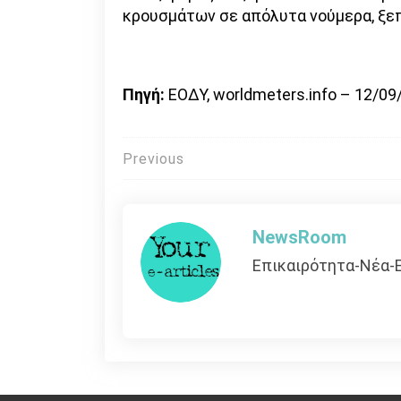
κρουσμάτων σε απόλυτα νούμερα, ξεπ
Πηγή:
ΕΟΔΥ, worldmeters.info – 12/09
Πλοήγηση
Previous
άρθρων
NewsRoom
Επικαιρότητα-Νέα-Ε