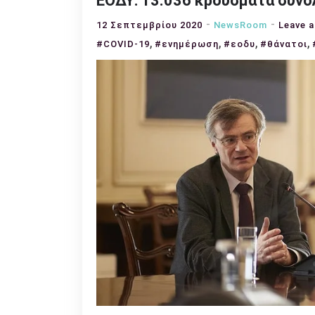
ΕΟΔΥ: 13.036 κρούσματα συνολ
12 Σεπτεμβρίου 2020
NewsRoom
Leave 
,
,
,
,
#COVID-19
#ενημέρωση
#εοδυ
#θάνατοι