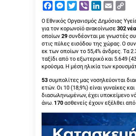
Facebook
Messenger
Twitter
Viber
LinkedI
Emai
Co
Li
Ο Εθνικός Οργανισμός Δημόσιας Υγεί
για τον κορωνοϊό ανακοίνωσε
302 νέ
οποίων
29
συνδέονται με γνωστές συ
στις πύλες εισόδου της χώρας. Ο συ
εκ των οποίων το 55,4% άνδρες. Τα 2
ταξίδι από το εξωτερικό και 5.649 (4
κρούσμα. Η μέση ηλικία των κρουσμάτ
53
συμπολίτες μας νοσηλεύονται διασ
ετών. Οι 10 (18,9%) είναι γυναίκες κα
διασωληνωμένων, έχει υποκείμενο νόσ
άνω.
170
ασθενείς έχουν εξέλθει από