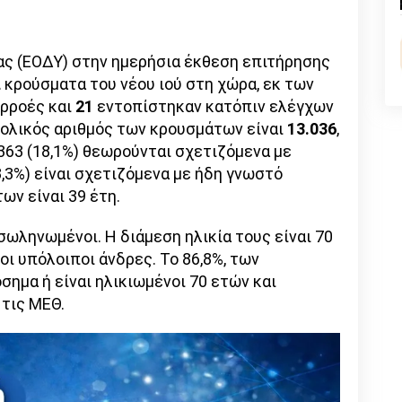
n
l
py
nk
ας (ΕΟΔΥ) στην ημερήσια έκθεση επιτήρησης
α
κρούσματα του νέου ιού στη χώρα, εκ των
ρροές και
21
εντοπίστηκαν κατόπιν ελέγχων
νολικός αριθμός των κρουσμάτων είναι
13.036
,
.363 (18,1%) θεωρούνται σχετιζόμενα με
3,3%) είναι σχετιζόμενα με ήδη γνωστό
ων είναι 39 έτη.
ωληνωμένοι. Η διάμεση ηλικία τους είναι 70
ι οι υπόλοιποι άνδρες. To 86,8%, των
ημα ή είναι ηλικιωμένοι 70 ετών και
 τις ΜΕΘ.