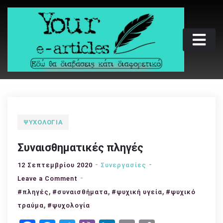
Skip
to
content
Your e-articles
Εδώ θα διαβάσεις κάτι διαφορετικό
ΨΥΧΟΛΟΓΊΑ
Συναισθηματικές πληγές
12 Σεπτεμβρίου 2020
Συνεργασίες
on
Leave a Comment
,
Συναισθηματικές
,
,
#πληγές
#συναισθήματα
#ψυχική υγεία
#ψυχικό
πληγές
,
τραύμα
#ψυχολογία