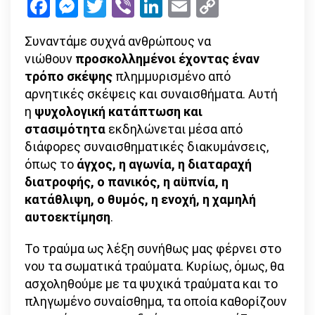
Facebook
Messenger
Twitter
Viber
LinkedIn
Email
Copy
Link
Συναντάμε συχνά ανθρώπους να
νιώθουν
προσκολλημένοι έχοντας έναν
τρόπο σκέψης
πλημμυρισμένο από
αρνητικές σκέψεις και συναισθήματα. Αυτή
η
ψυχολογική κατάπτωση και
στασιμότητα
εκδηλώνεται μέσα από
διάφορες συναισθηματικές διακυμάνσεις,
όπως το
άγχος, η αγωνία, η διαταραχή
διατροφής, ο πανικός, η αϋπνία, η
κατάθλιψη, ο θυμός, η ενοχή, η χαμηλή
αυτοεκτίμηση
.
Το τραύμα ως λέξη συνήθως μας φέρνει στο
νου τα σωματικά τραύματα. Κυρίως, όμως, θα
ασχοληθούμε με τα ψυχικά τραύματα και το
πληγωμένο συναίσθημα, τα οποία καθορίζουν