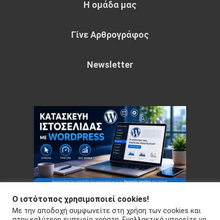
Η ομάδα μας
Γίνε Αρθρογράφος
Newsletter
Ο ιστότοπος χρησιμοποιεί cookies!
Με την αποδοχή συμφωνείτε στη χρήση των cookies και
Copyright © 2026 Your e-articles - WordPress Theme : by
στην καλύτερη εμπειρία χρήστη. Εναλλακτικά μπορείτε να