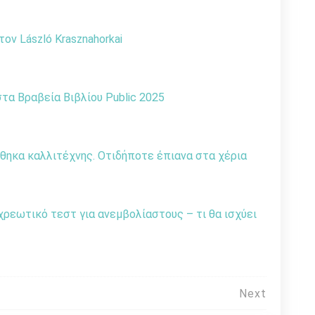
ον László Krasznahorkai
α Βραβεία Βιβλίου Public 2025
θηκα καλλιτέχνης. Οτιδήποτε έπιανα στα χέρια
χρεωτικό τεστ για ανεμβολίαστους – τι θα ισχύει
Next