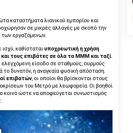
n
l
py
nk
ώτα καταστήματα λιανικού εμπορίου και
ροχώρησαν σε μικρές αλλαγές με σκοπό την
ι των εργαζόμενων.
ε ισχύ, καθίσταται
υποχρεωτική η χρήση
και τους επιβάτες σε όλα τα ΜΜΜ και ταξί
.
ν ελεγχόμενη είσοδο σε σταθμούς, συρμούς
τά το δυνατόν, η αναγκαία φυσική απόσταση.
οί επιβατών
, οι οποίοι θα βρίσκονται στους
οκρίσεων του Μετρό με λεωφορεία. Οι βοηθοί
ο κοινό ώστε να αποφεύγεται συνωστισμός
.