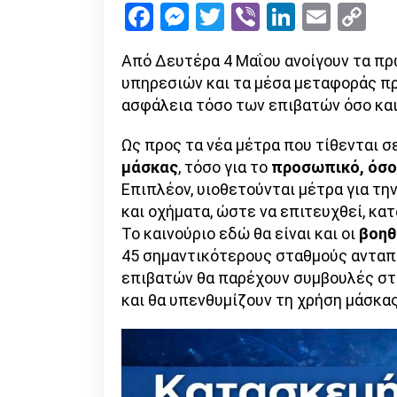
Facebook
Messenger
Twitter
Viber
LinkedI
Emai
Co
Li
Από Δευτέρα 4 Μαΐου ανοίγουν τα πρ
υπηρεσιών και τα μέσα μεταφοράς π
ασφάλεια τόσο των επιβατών όσο κα
Ως προς τα νέα μέτρα που τίθενται σ
μάσκας
, τόσο για το
προσωπικό, όσο 
Επιπλέον, υιοθετούνται μέτρα για τη
και οχήματα, ώστε να επιτευχθεί, κα
Το καινούριο εδώ θα είναι και οι
βοηθ
45 σημαντικότερους σταθμούς ανταπ
επιβατών θα παρέχουν συμβουλές στ
και θα υπενθυμίζουν τη χρήση μάσκας