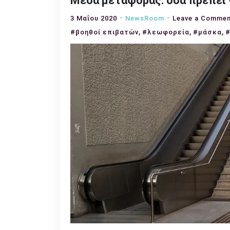
Μέσα μεταφοράς: όσα πρέπει 
3 Μαΐου 2020
NewsRoom
Leave a Comme
,
,
,
#βοηθοί επιβατών
#λεωφορεία
#μάσκα