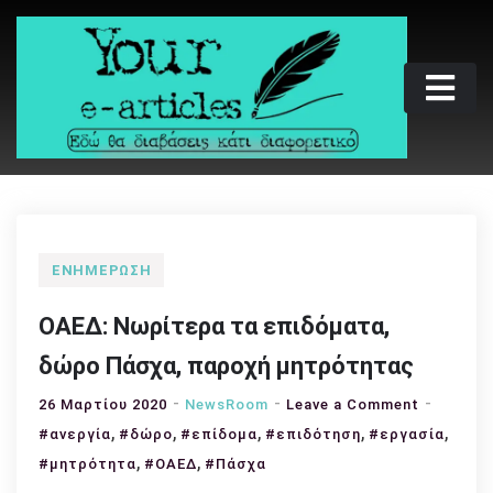
Skip
to
content
Your e-articles
Εδώ θα διαβάσεις κάτι διαφορετικό
ΕΝΗΜΈΡΩΣΗ
ΟΑΕΔ: Νωρίτερα τα επιδόματα,
δώρο Πάσχα, παροχή μητρότητας
on
26 Μαρτίου 2020
NewsRoom
Leave a Comment
,
,
,
,
ΟΑΕΔ:
,
#ανεργία
#δώρο
#επίδομα
#επιδότηση
#εργασία
Νωρίτερ
,
,
#μητρότητα
#ΟΑΕΔ
#Πάσχα
τα