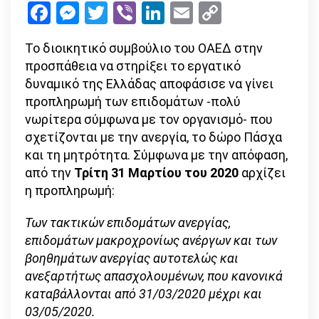
Facebook
Messenger
Twitter
Viber
LinkedIn
Email
Copy
επιδόματ
Link
δώρο
Το διοικητικό συμβούλιο του ΟΑΕΔ στην
Πάσχα,
προσπάθεια να στηρίξει το εργατικό
παροχή
δυναμικό της Ελλάδας αποφάσισε να γίνει
μητρότη
προπληρωμή των επιδομάτων -πολύ
νωρίτερα σύμφωνα με τον οργανισμό- που
σχετίζονται με την ανεργία, το δώρο Πάσχα
και τη μητρότητα. Σύμφωνα με την απόφαση,
από την
Τρίτη 31 Μαρτίου του 2020
αρχίζει
η προπληρωμή:
Των τακτικών επιδομάτων ανεργίας,
επιδομάτων μακροχρονίως ανέργων και των
βοηθημάτων ανεργίας αυτοτελώς και
ανεξαρτήτως απασχολουμένων, που κανονικά
καταβάλλονται από 31/03/2020 μέχρι και
03/05/2020.