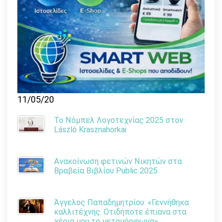
11/05/20
Το Νόμπελ Λογοτεχνίας 2025 στον
László Krasznahorkai
Ανακοίνωση φετινών Νικητών στα
Βραβεία Βιβλίου Public 2025
Άγγελος Παπαδημητρίου: «Γεννήθηκα
καλλιτέχνης. Οτιδήποτε έπιανα στα
χέρια μου το μεταμόρφωνα»