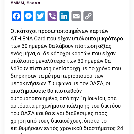
Από
,
#ΜΜΜ
#οασα
1η
Facebook
Messenger
Twitter
Viber
LinkedIn
Email
Copy
Ιουνίου
Link
οι
Οι κάτοχοι προσωποποιημένων καρτών
αποζημιώσε
ATH.ENA Card που είχαν υπόλοιπο μικρότερο
για
των 30 ημερών θα λάβουν πίστωση αξίας
τις
ενός μήνα, οι δε κάτοχοι καρτών που είχαν
κάρτες
υπόλοιπο μεγαλύτερο των 30 ημερών θα
στα
λάβουν πίστωση αντίστοιχη με το χρόνο που
ΜΜΜ
διήρκησαν τα μέτρα περιορισμού των
μετακινήσεων. Σύμφωνα με τον ΟΑΣΑ, οι
αποζημιώσεις θα πιστωθούν
αυτοματοποιημένα, από την 1η Ιουνίου, στα
αυτόματα μηχανήματα πώλησης του δικτύου
του ΟΑΣΑ και θα είναι διαθέσιμες προς
χρήση από τους δικαιούχους, όποτε το
επιθυμήσουν εντός χρονικού διαστήματος 24