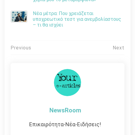
Νέα μέτρα: Που χρειάζεται
υποχρεωτικό τεστ για ανεμβολίαστους
– τι θα ισχύει
Πλοήγηση
Previous
Next
άρθρων
NewsRoom
Επικαιρότητα-Νέα-Ειδήσεις!