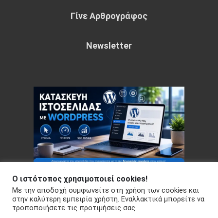
Γίνε Αρθρογράφος
Newsletter
Ο ιστότοπος χρησιμοποιεί cookies!
Με την αποδοχή συμφωνείτε στη χρήση των cookies και
Copyright © 2026 Your e-articles - WordPress Theme : by
στην καλύτερη εμπειρία χρήστη. Εναλλακτικά μπορείτε να
τροποποιήσετε τις προτιμήσεις σας.
Sparkle Themes
Πολιτική Απορρήτου