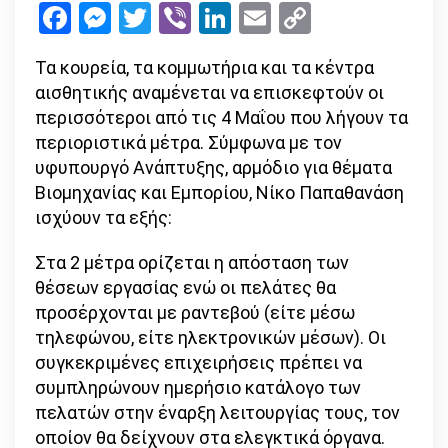
Facebook
Messenger
Twitter
Viber
LinkedIn
Email
Copy
κουρεία-
Link
κομμωτή
Τα κουρεία, τα κομμωτήρια και τα κέντρα
κέντρα
αισθητικής αναμένεται να επισκεφτούν οι
αισθητι
περισσότεροι από τις 4 Μαΐου που λήγουν τα
περιοριστικά μέτρα. Σύμφωνα με τον
υφυπουργό Ανάπτυξης, αρμόδιο για θέματα
Βιομηχανίας και Εμπορίου, Νίκο Παπαθανάση
ισχύουν τα εξής:
Στα 2 μέτρα ορίζεται η απόσταση των
θέσεων εργασίας ενώ οι πελάτες θα
προσέρχονται με ραντεβού (είτε μέσω
τηλεφώνου, είτε ηλεκτρονικών μέσων). Οι
συγκεκριμένες επιχειρήσεις πρέπει να
συμπληρώνουν ημερήσιο κατάλογο των
πελατών στην έναρξη λειτουργίας τους, τον
οποίον θα δείχνουν στα ελεγκτικά όργανα.