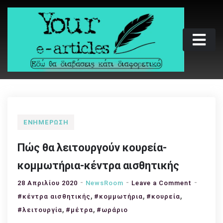
Skip
to
content
Your e-articles
Εδώ θα διαβάσεις κάτι διαφορετικό
ΕΝΗΜΈΡΩΣΗ
Πώς θα λειτουργούν κουρεία-
κομμωτήρια-κέντρα αισθητικής
on
28 Απριλίου 2020
NewsRoom
Leave a Comment
,
,
,
Πώς
#κέντρα αισθητικής
#κομμωτήρια
#κουρεία
θα
,
,
#λειτουργία
#μέτρα
#ωράριο
λειτουρ