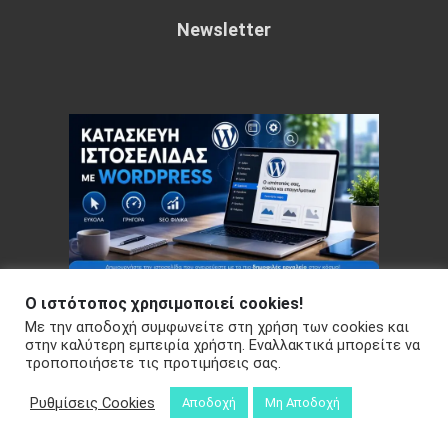
Newsletter
Ο ιστότοπος χρησιμοποιεί cookies!
Με την αποδοχή συμφωνείτε στη χρήση των cookies και
Copyright © 2026 Your e-articles - WordPress Theme : by
στην καλύτερη εμπειρία χρήστη. Εναλλακτικά μπορείτε να
τροποποιήσετε τις προτιμήσεις σας.
Sparkle Themes
Πολιτική Απορρήτου
Ρυθμίσεις Cookies
Αποδοχή
Μη Αποδοχή