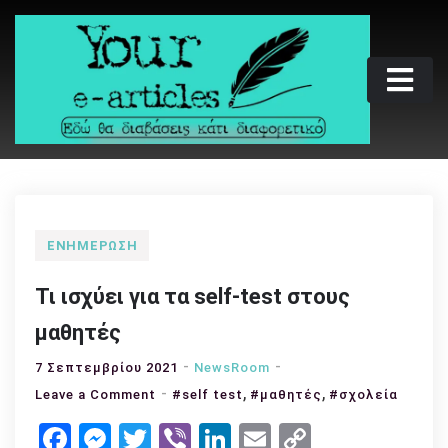
Skip
to
content
Your e-articles
Εδώ θα διαβάσεις κάτι διαφορετικό
ΕΝΗΜΈΡΩΣΗ
Τι ισχύει για τα self-test στους
μαθητές
7 Σεπτεμβρίου 2021
NewsRoom
,
,
on
Leave a Comment
#self test
#μαθητές
#σχολεία
Τι
Facebook
Messenger
Twitter
Viber
LinkedIn
Email
Copy
ισχύει