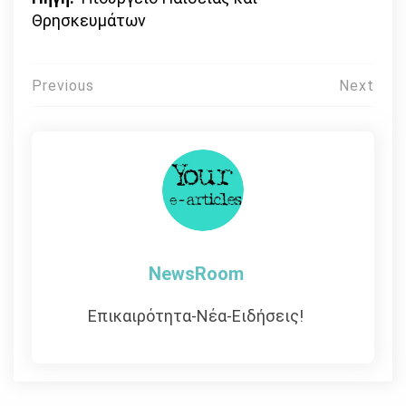
Θρησκευμάτων
Πλοήγηση
Previous
Next
άρθρων
NewsRoom
Επικαιρότητα-Νέα-Ειδήσεις!