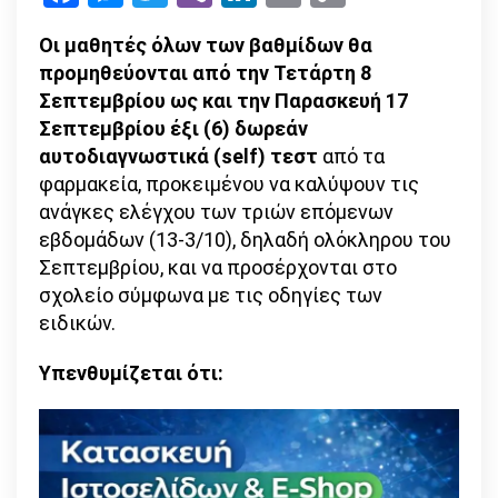
Link
για
Οι μαθητές όλων των βαθμίδων θα
τα
προμηθεύονται από την Τετάρτη 8
self-
Σεπτεμβρίου ως και την Παρασκευή 17
test
Σεπτεμβρίου έξι (6) δωρεάν
στους
αυτοδιαγνωστικά (self) τεστ
από τα
μαθητές
φαρμακεία, προκειμένου να καλύψουν τις
ανάγκες ελέγχου των τριών επόμενων
εβδομάδων (13-3/10), δηλαδή ολόκληρου του
Σεπτεμβρίου, και να προσέρχονται στο
σχολείο σύμφωνα με τις οδηγίες των
ειδικών.
Υπενθυμίζεται ότι: