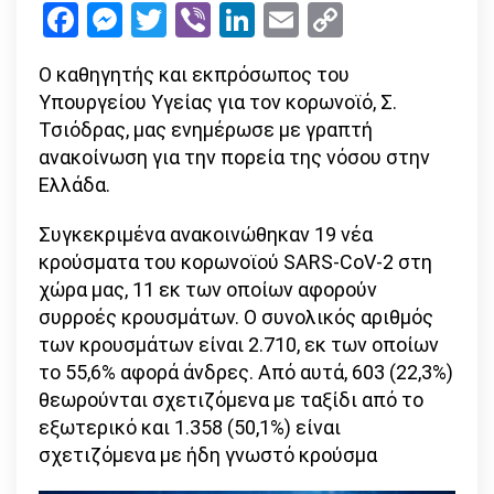
Facebook
Messenger
Twitter
Viber
LinkedIn
Email
Copy
κρούσματα
Link
συνολικά
Ο καθηγητής και εκπρόσωπος του
–
Υπουργείου Υγείας για τον κορωνοϊό, Σ.
151
Τσιόδρας, μας ενημέρωσε με γραπτή
οι
ανακοίνωση για την πορεία της νόσου στην
θάνατοι
Ελλάδα.
Συγκεκριμένα ανακοινώθηκαν 19 νέα
κρούσματα του κορωνοϊού SARS-CoV-2 στη
χώρα μας, 11 εκ των οποίων αφορούν
συρροές κρουσμάτων. Ο συνολικός αριθμός
των κρουσμάτων είναι 2.710, εκ των οποίων
το 55,6% αφορά άνδρες. Από αυτά, 603 (22,3%)
θεωρούνται σχετιζόμενα με ταξίδι από το
εξωτερικό και 1.358 (50,1%) είναι
σχετιζόμενα με ήδη γνωστό κρούσμα