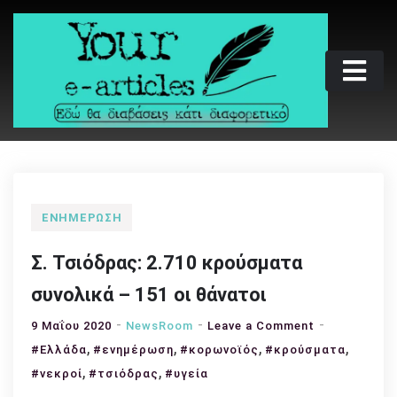
Skip
to
content
Your e-articles
Εδώ θα διαβάσεις κάτι διαφορετικό
ΕΝΗΜΈΡΩΣΗ
Σ. Τσιόδρας: 2.710 κρούσματα
συνολικά – 151 οι θάνατοι
on
9 Μαΐου 2020
NewsRoom
Leave a Comment
,
,
,
Σ.
,
#Ελλάδα
#ενημέρωση
#κορωνοϊός
#κρούσματα
Τσιόδρας:
,
,
#νεκροί
#τσιόδρας
#υγεία
2.710