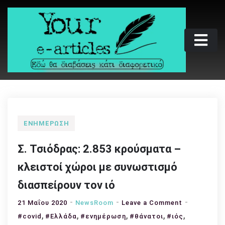
Skip
to
content
Your e-articles
Εδώ θα διαβάσεις κάτι διαφορετικό
ΕΝΗΜΈΡΩΣΗ
Σ. Τσιόδρας: 2.853 κρούσματα –
κλειστοί χώροι με συνωστισμό
διασπείρουν τον ιό
on
21 Μαΐου 2020
NewsRoom
Leave a Comment
,
,
,
,
Σ.
,
#covid
#Ελλάδα
#ενημέρωση
#θάνατοι
#ιός