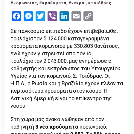
Τσιόδρας:
,
,
,
#κορωνοϊός
#κρούσματα
#νεκροί
#τσιόδρας
2.853
Facebook
Messenger
Twitter
Viber
LinkedIn
Email
Copy
κρούσματα
Link
–
Σε παγκόσμιο επίπεδο έχουν επιβεβαιωθεί
κλειστοί
τουλάχιστον 5.124.000 καταγεγραμμένα
χώροι
κρούσματα κορωνοϊού με 330.803 θανάτους,
με
ενώ έχουν γιατρευτεί από τον ιό
συνωστισμ
τουλάχιστον 2.043.000, μας ενημέρωσε ο
διασπείρου
καθηγητής και εκπρόσωπος του Υπουργείου
τον
Υγείας για τον κορωνοϊό, Σ. Τσιόδρας. Οι
ιό
Η.Π.Α., η Ρωσία και η Βραζιλία έχουν πλέον τα
περισσότερα κρούσματα στον κόσμο. Η
Λατινική Αμερική είναι το επίκεντρο της
νόσου.
Στη χώρα μας ανακοινώθηκαν από τον
καθηγητή
3 νέα κρούσματα
κορωνοϊού,