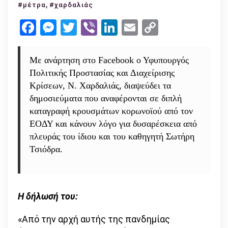
Δεν
,
#μέτρα
#χαρδαλιάς
υπάρχο
Facebook
Messenger
Twitter
Viber
LinkedIn
Email
Copy
διπλοί
Link
τρόποι
καταγ
Με ανάρτηση στο Facebook ο Υφυπουργός
κρουσ
Πολιτικής Προστασίας και Διαχείρισης
–
Κρίσεων, Ν. Χαρδαλιάς, διαψεύδει τα
τι
δημοσιεύματα που αναφέρονται σε διπλή
ανακοί
καταγραφή κρουσμάτων κορωνοϊού από τον
ΕΟΔΥ και κάνουν λόγο για δυσαρέσκεια από
πλευράς του ίδιου και του καθηγητή Σωτήρη
Τσιόδρα.
Η δήλωσή του:
«Από την αρχή αυτής της πανδημίας