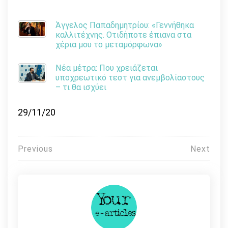
Άγγελος Παπαδημητρίου: «Γεννήθηκα
καλλιτέχνης. Οτιδήποτε έπιανα στα
χέρια μου το μεταμόρφωνα»
Νέα μέτρα: Που χρειάζεται
υποχρεωτικό τεστ για ανεμβολίαστους
– τι θα ισχύει
29/11/20
Πλοήγηση
Previous
Next
άρθρων