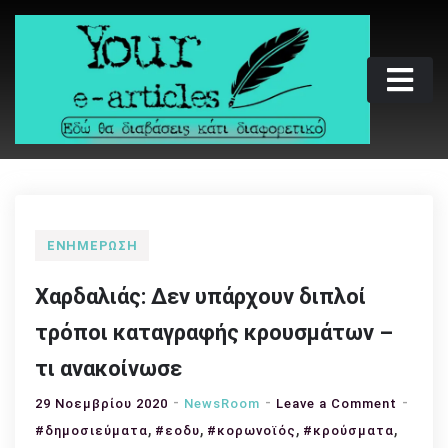
Skip
to
content
Your e-articles
Εδώ θα διαβάσεις κάτι διαφορετικό
ΕΝΗΜΈΡΩΣΗ
Χαρδαλιάς: Δεν υπάρχουν διπλοί
τρόποι καταγραφής κρουσμάτων –
τι ανακοίνωσε
on
29 Νοεμβρίου 2020
NewsRoom
Leave a Comment
,
,
,
,
Χαρδαλ
#δημοσιεύματα
#εοδυ
#κορωνοϊός
#κρούσματα