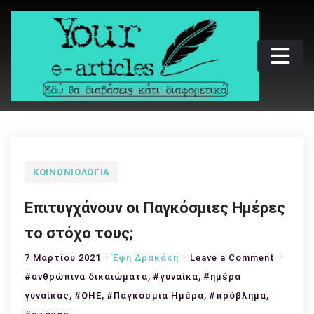
Skip
to
content
Your e-articles
Εδώ θα διαβάσεις κάτι διαφορετικό
ΚΟΙΝΩΝΙΟΛΟΓΊΑ
Επιτυγχάνουν οι Παγκόσμιες Ημέρες
το στόχο τους;
on
7 Μαρτίου 2021
Έφη Δρακάκη
Leave a Comment
,
,
Επιτυγχ
#ανθρώπινα δικαιώματα
#γυναίκα
#ημέρα
οι
,
,
,
,
γυναίκας
#ΟΗΕ
#Παγκόσμια Ημέρα
#πρόβλημα
Παγκόσ