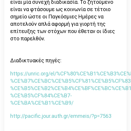
είναι μία συνεχή διαδικασία. Το ζητούμενο
είναι να φτάσουμε ως κοινωνία σε τέτοιο
σημείο ώστε οι Παγκόσμιες Ημέρες να
αποτελούν απλά αφορμή για γιορτή της
επίτευξης των στόχων που έθεταν οι ίδιες
στο παρελθόν.
Διαδικτυακές πηγές:
https://unric.org/el/%CF%80%CE%B1%CE%B3
%CE%B7%CE%BC%CE%B5%CF%81%CE%B5%CF%83
%CE%B5%CE%B2%CE%B4%CE%BF%CE%BC%CE%B1
%CE%B5%CF%84%CE%B7-
%CE%BA%CE%B1%CE%B9/
http://pacific.jour.auth.gr/emmeis/?p=7563