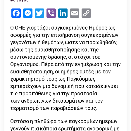
#στόχος
Ημέρες
Facebook
Messenger
Twitter
Viber
LinkedIn
Email
Copy
το
Link
στόχο
Ο ΟΗΕ γιορτάζει συγκεκριμένες Ημέρες ως
τους;
αφορμές για την επισήμανση συγκεκριμένων
γεγονότων ή θεμάτων, ώστε να προωθηθούν,
μέσω της ευαισθητοποίησης και της
συντονισμένης δράσης, οι στόχοι του
Οργανισμού. Πέρα από την ενημέρωση και την
ευαισθητοποίηση, οι ημέρες αυτές με τον
χαρακτηρισμό τους ως Παγκόσμιες
εμπεριέχουν μια δυναμική που καταδεικνύει
τις προσπάθειες για την προστασία
των ανθρωπίνων δικαιωμάτων και τον
τερματισμό των παραβιάσεών τους.
Ωστόσο η πληθώρα των παγκοσμίων ημερών
γεννούν πια κάποια ερωτήματα αναφορικά με