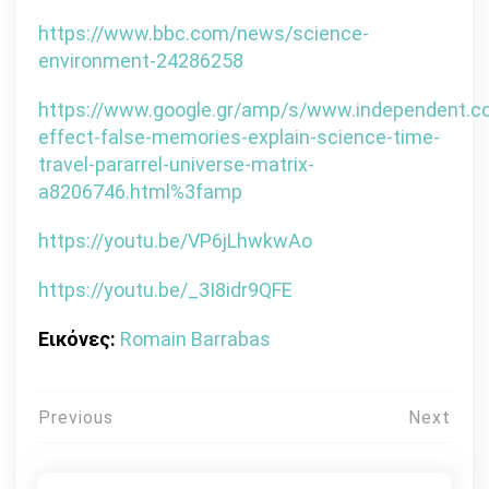
https://www.bbc.com/news/science-
environment-24286258
https://www.google.gr/amp/s/www.independent.c
effect-false-memories-explain-science-time-
travel-pararrel-universe-matrix-
a8206746.html%3famp
https://youtu.be/VP6jLhwkwAo
https://youtu.be/_3I8idr9QFE
Εικόνες:
Romain Barrabas
Πλοήγηση
Previous
Next
άρθρων