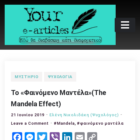
Skip
to
content
Your e-articles
Εδώ θα διαβάσεις κάτι διαφορετικό
ΜΥΣΤΉΡΙΟ
ΨΥΧΟΛΟΓΊΑ
Το «Φαινόμενο Μαντέλα»(The
Mandela Effect)
21 Ιουνίου 2019
Ελένη Νικολιδάκη (Ψυχολόγος)
,
on
Leave a Comment
#Mandela
#φαινόμενο μαντέλα
Το
Facebook
Messenger
Twitter
Viber
LinkedIn
Email
Copy
«Φαινόμενο