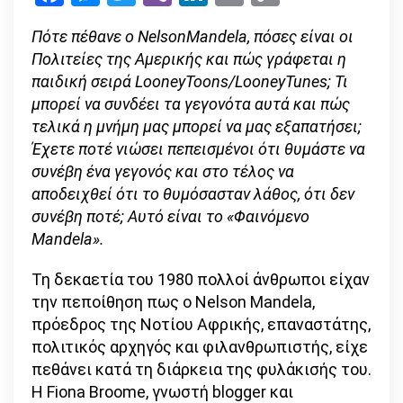
Link
Μαντέλα»(The
Πότε πέθανε ο Nelson
Mandela, πόσες είναι οι
Mandela
Πολιτείες της Αμερικής και πώς γράφεται η
Effect)
παιδική σειρά Looney
Toons/Looney
Tunes; Τι
μπορεί να συνδέει τα γεγονότα αυτά και πώς
τελικά η μνήμη μας μπορεί να μας εξαπατήσει;
Έχετε ποτέ νιώσει πεπεισμένοι ότι θυμάστε να
συνέβη ένα γεγονός και στο τέλος να
αποδειχθεί ότι το θυμόσασταν λάθος, ότι δεν
συνέβη ποτέ; Αυτό είναι το «Φαινόμενο
Mandela».
Τη δεκαετία του 1980 πολλοί άνθρωποι είχαν
την πεποίθηση πως ο Nelson Mandela,
πρόεδρος της Νοτίου Αφρικής, επαναστάτης,
πολιτικός αρχηγός και φιλανθρωπιστής, είχε
πεθάνει κατά τη διάρκεια της φυλάκισής του.
Η Fiona Broome, γνωστή blogger και