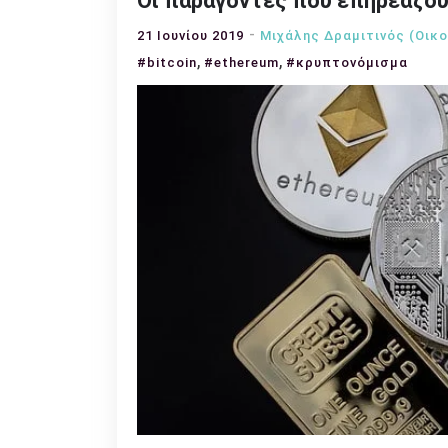
Οι παράγοντες που επηρεάζο
21 Ιουνίου 2019
Μιχάλης Δραμιτινός (Οικ
,
,
#bitcoin
#ethereum
#κρυπτονόμισμα