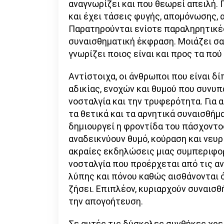
αναγνωρίζει και που θεωρεί απειλή. Π
και έχει τάσεις φυγής, απομόνωσης,
Παρατηρούνται ενίοτε παραληρητικές
συναισθηματική έκφραση. Μοιάζει σαν
γνωρίζει ποιος είναι και προς τα πο
Αντίστοιχα, οι άνθρωποι που είναι δ
αδικίας, ενοχών και θυμού που συνυπά
νοσταλγία και την τρυφερότητα. Για
τα θετικά και τα αρνητικά συναισθήμ
δημιουργεί η φροντίδα του πάσχοντο
αναδεικνύουν θυμό, κούραση και νευρ
ακραίες εκδηλώσεις μιας συμπεριφορ
νοσταλγία που προέρχεται από τις α
λύπης και πόνου καθώς αισθάνονται ό
ζήσει. Επιπλέον, κυριαρχούν συναισθ
την απογοήτευση.
Σε αυτές τις δύσκολες συνθήκες χρει