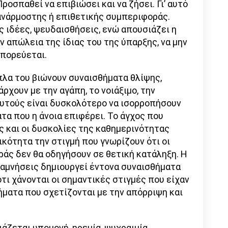
ροσπαθεί να επιβιώσει και να ζήσει. Γι’ αυτό
 ανάρμοστης ή επιθετικής συμπεριφοράς.
 ιδέες, ψευδαισθήσεις, ενώ απουσιάζει η
 απώλεια της ίδιας του της ύπαρξης, να μην
ύ πορεύεται.
ίπλα του βιώνουν συναισθήματα θλίψης,
ρχουν με την αγάπη, το νοιάξιμο, την
 αυτούς είναι δυσκολότερο να ισορροπήσουν
ατα που η άνοια επιφέρει. Το άγχος που
ς και οι δυσκολίες της καθημερινότητας
ικότητα την στιγμή που γνωρίζουν ότι οι
άς δεν θα οδηγήσουν σε θετική κατάληξη. Η
ναμνήσεις δημιουργεί έντονα συναισθήματα
τι χάνονται οι σημαντικές στιγμές που είχαν
ήματα που σχετίζονται με την απόρριψη και
άζεται υπομονή, ηρεμία, ψυχραιμία,