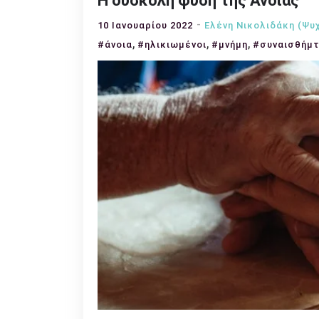
Η δύσκολη φύση της Άνοιας
10 Ιανουαρίου 2022
Ελένη Νικολιδάκη (Ψυ
,
,
,
#άνοια
#ηλικιωμένοι
#μνήμη
#συναισθήμ