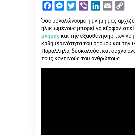
Facebook
Messenger
Twitter
Viber
LinkedI
Emai
Co
Li
Όσο μεγαλώνουμε η μνήμη μας αρχίζει
ηλικιωμένους μπορεί να εξαφανιστεί
μνήμης
και της εξασθένησης των νοη
καθημερινότητα του ατόμου και την ι
Παράλληλα, δυσκολεύει και συχνά ανα
τους κοντινούς του ανθρώπους.