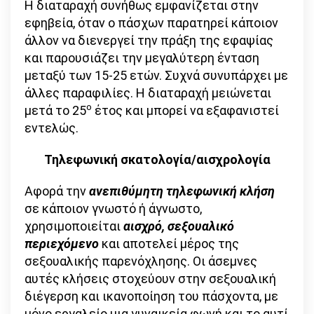
Η διαταραχή συνήθως εμφανίζεται στην
εφηβεία, όταν ο πάσχων παρατηρεί κάποιον
άλλον να διενεργεί την πράξη της εφαψίας
και παρουσιάζει την μεγαλύτερη ένταση
μεταξύ των 15-25 ετών. Συχνά συνυπάρχει με
άλλες παραφιλίες. Η διαταραχή μειώνεται
ο
μετά το 25
έτος και μπορεί να εξαφανιστεί
εντελώς.
Τηλεφωνική σκατολογία/αισχρολογία
Αφορά την
ανεπιθύμητη τηλεφωνική κλήση
σε κάποιον γνωστό ή άγνωστο,
χρησιμοποιείται
αισχρό, σεξουαλικό
περιεχόμενο
και αποτελεί μέρος της
σεξουαλικής παρενόχλησης. Οι άσεμνες
αυτές κλήσεις στοχεύουν στην σεξουαλική
διέγερση και ικανοποίηση του πάσχοντα, με
μόνο εργαλείο μια γυναικεία φωνή και το αυτί