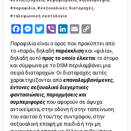
#επιδειξιομανία
#εφαψιομανία
#ηδονοβλεψία
παραφι
,
,
#παραφιλία
#σεξουαλικές διαταραχές
σεξουα
#τηλεφωννική σκατολογία
διαταρ
Facebook
Messenger
Twitter
Viber
LinkedIn
Email
Copy
Link
Παραφιλία είναι ο όρος που προκύπτει από
το «παρά», δηλαδή
παρέκκλιση
και «φιλία»,
δηλαδή
αυτό
προς το οποίο έλκεται
το ά
τομο
και σύμφωνα με το DSM περιλαμβάνει μια
σειρά διαταραχών. Οι διαταραχές αυτές
χαρακτηρίζονται από
επαναλαμβανόμενες,
έντονες σεξουαλικά διεγερτικές
φαντασιώσεις, παρορμήσεις και
συμπεριφορές
που αφορούν σε άψυχα
αντικείμενα, στην οδύνη ή στην ταπείνωση
του εαυτού ή του/της συντρόφου, στην
σεξουαλική επαφή με παιδιά ή την μη