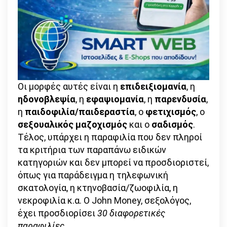
Οι μορφές αυτές είναι η
επιδειξιομανία
, η
ηδονοβλεψία
, η
εφαψιομανία
, η
παρενδυσία
,
η
παιδοφιλία/παιδεραστία
, ο
φετιχισμός
, ο
σεξουαλικός μαζοχισμός
και ο
σαδισμός
.
Τέλος, υπάρχει η παραφιλία που δεν πληροί
τα κριτήρια των παραπάνω ειδικών
κατηγοριών και δεν μπορεί να προσδιοριστεί,
όπως για παράδειγμα η τηλεφωνική
σκατολογία, η κτηνοβασία/ζωοφιλία, η
νεκροφιλία κ.α. Ο John Money, σεξολόγος,
έχει προσδιορίσει
30 διαφορετικές
παραφιλίες
.