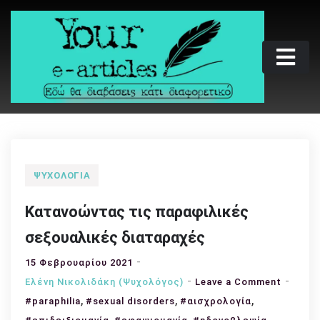
Skip
to
content
Your e-articles
Εδώ θα διαβάσεις κάτι διαφορετικό
ΨΥΧΟΛΟΓΊΑ
Κατανοώντας τις παραφιλικές
σεξουαλικές διαταραχές
15 Φεβρουαρίου 2021
on
Ελένη Νικολιδάκη (Ψυχολόγος)
Leave a Comment
,
,
,
Κατανο
#paraphilia
#sexual disorders
#αισχρολογία
τις
,
,
,