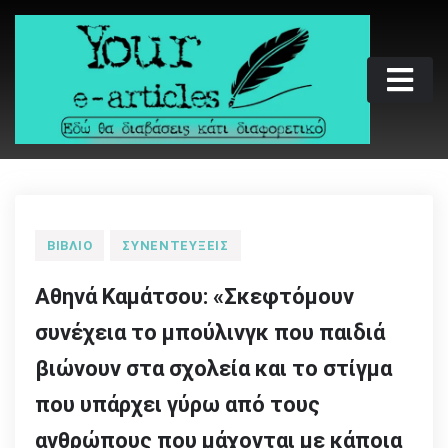
Skip
to
content
Your e-articles
Εδώ θα διαβάσεις κάτι διαφορετικό
ΒΙΒΛΊΟ
ΣΥΝΕΝΤΕΎΞΕΙΣ
Αθηνά Καμάτσου: «Σκεφτόμουν
συνέχεια το μπούλινγκ που παιδιά
βιώνουν στα σχολεία και το στίγμα
που υπάρχει γύρω από τους
ανθρώπους που μάχονται με κάποια