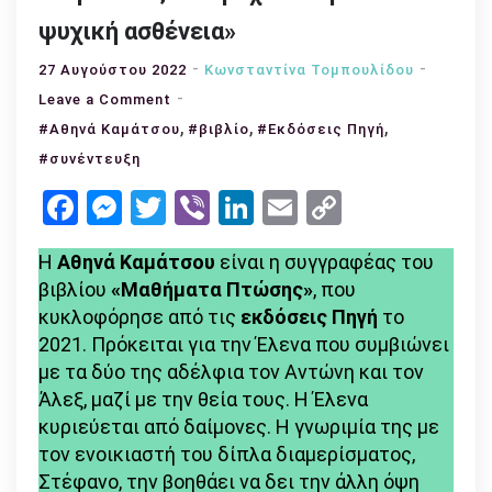
ψυχική ασθένεια»
27 Αυγούστου 2022
Κωνσταντίνα Τομπουλίδου
on
Leave a Comment
Αθηνά
,
,
,
#Αθηνά Καμάτσου
#βιβλίο
#Εκδόσεις Πηγή
Καμάτσου:
#συνέντευξη
«Σκεφτόμουν
Facebook
Messenger
Twitter
Viber
LinkedIn
Email
Copy
συνέχεια
Link
το
Η
Αθηνά Καμάτσου
είναι η συγγραφέας του
μπούλινγκ
βιβλίου
«Μαθήματα Πτώσης»
, που
που
κυκλοφόρησε από τις
εκδόσεις Πηγή
το
παιδιά
2021. Πρόκειται για την Έλενα που συμβιώνει
βιώνουν
με τα δύο της αδέλφια τον Αντώνη και τον
στα
Άλεξ, μαζί με την θεία τους. Η Έλενα
σχολεία
κυριεύεται από δαίμονες. Η γνωριμία της με
και
τον ενοικιαστή του δίπλα διαμερίσματος,
το
Στέφανο, την βοηθάει να δει την άλλη όψη
στίγμα