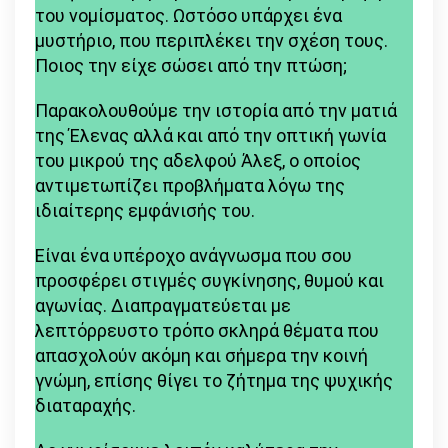
του νομίσματος. Ωστόσο υπάρχει ένα
που
μυστήριο, που περιπλέκει την σχέση τους.
υπάρχει
Ποιος την είχε σώσει από την πτώση;
γύρω
από
Παρακολουθούμε την ιστορία από την ματιά
τους
της Έλενας αλλά και από την οπτική γωνία
ανθρώπους
του μικρού της αδελφού Άλεξ, ο οποίος
που
αντιμετωπίζει προβλήματα λόγω της
μάχονται
ιδιαίτερης εμφάνισής του.
με
κάποια
Είναι ένα υπέροχο ανάγνωσμα που σου
ψυχική
προσφέρει στιγμές συγκίνησης, θυμού και
ασθένεια»
αγωνίας. Διαπραγματεύεται με
λεπτόρρευστο τρόπο σκληρά θέματα που
απασχολούν ακόμη και σήμερα την κοινή
γνώμη, επίσης θίγει το ζήτημα της ψυχικής
διαταραχής.