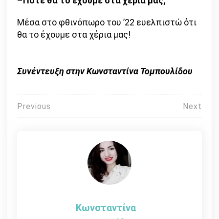
–
Πότε θα το έχουμε στα χέρια μας;
Μέσα στο φθινόπωρο του ’22 ευελπιστώ ότι
θα το έχουμε στα χέρια μας!
Συνέντευξη στην Κωνσταντίνα Τομπουλίδου
Πλοήγηση
Previous
Next
άρθρων
Κωνσταντίνα