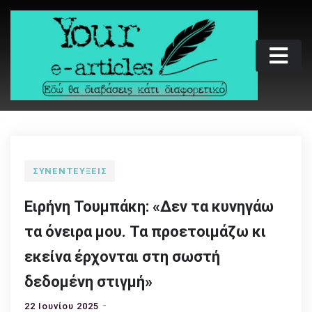
Skip
to
content
Your e-articles
Εδώ θα διαβάσεις κάτι διαφορετικό
ΣΥΝΕΝΤΕΎΞΕΙΣ
Ειρήνη Τουμπάκη: «Δεν τα κυνηγάω
τα όνειρα μου. Τα προετοιμάζω κι
εκείνα έρχονται στη σωστή
δεδομένη στιγμή»
22 Ιουνίου 2025