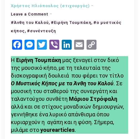
Χρήστος Ηλιόπουλος (στιχουργός)
on
Leave a Comment
Ειρήνη
,
,
#Άνθη του Καλού
#Ειρήνη Τουμπάκη
#ο μυστικός
Τουμπάκη:
,
κήπος
#συνέντευξη
«Δεν
Facebook
Messenger
Twitter
Viber
LinkedIn
Email
Copy
τα
Link
κυνηγάω
Η
Ειρήνη Τουμπάκη
μας ξεναγεί στον δικό
τα
της μουσικό κήπο, με τη τελευταία της
όνειρα
δισκογραφική δουλειά που φέρει τον τίτλο
μου.
Ο Μυστικός Κήπος με τα Άνθη του Καλού
. Σε
Τα
μουσική του σταθερού της συνεργάτη και
προετοιμάζω
ταλαντούχου συνθέτη
Μάριου Στρόφαλη
κι
αλλά και σε στίχους μοναδικών δημιουργών,
εκείνα
γεννήθηκε ένα λυρικό απάνθισμα όπου
έρχονται
κυριαρχούν η αγάπη και η φύση. Σήμερα,
στη
μιλάμε στο
yourearticles
.
σωστή
δεδομένη