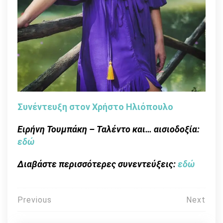
Συνέντευξη στον Χρήστο Ηλιόπουλο
Ειρήνη Τουμπάκη – Ταλέντο και… αισιοδοξία:
εδώ
Διαβάστε περισσότερες συνεντεύξεις:
εδώ
Πλοήγηση
Previous
Next
άρθρων