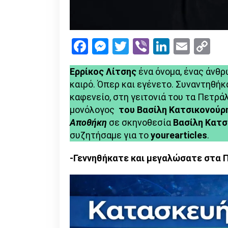
Facebook
Messenger
Twitter
Viber
LinkedI
Emai
Co
Li
Ερρίκος Λίτσης
ένα όνομα, ένας άνθρ
καιρό. Όπερ και εγένετο. Συναντηθήκ
καφενείο, στη γειτονιά του τα Πετρ
μονόλογος
του Βασίλη Κατσικονούρ
Αποθήκη
σε σκηνοθεσία
Βασίλη Κατσ
συζητήσαμε για το
yourearticles
.
-Γεννηθήκατε και μεγαλώσατε στα Π