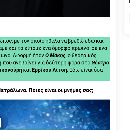
φροντίζει
τον
Μάκη
n
l
py
ένας
καλός
nk
λόγος,
ωπος, με τον οποίο ήθελα να βρεθώ εδώ και
μια
αμε και τα είπαμε ένα όμορφο πρωινό σε ένα
επίσκεψη
άλωνα. Αφορμή ήταν
Ο Μάκης
, ο θεατρικός
ή
η
που ανεβαίνει για δεύτερη φορά στο
Θέατρο
ένα
ικονούρη
και
Ερρίκου Λίτση
. Εδω είναι όσα
τηλεφώνημα»
ετράλωνα. Ποιες είναι οι μνήμες σας;