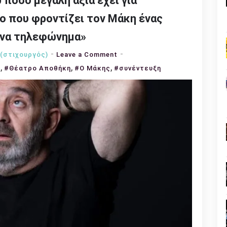
 πόσο μεγάλη αξία έχει για
ο που φροντίζει τον Μάκη ένας
 ένα τηλεφώνημα»
on
(στιχουργός)
Leave a Comment
,
,
,
Ερρίκος
ς
#Θέατρο Αποθήκη
#Ο Μάκης
#συνέντευξη
Λίτσης:
«Καταλαβαίνω
πόσο
μεγάλη
αξία
έχει
για
ανθρώπους
σαν
τον
ηλικιωμένο
που