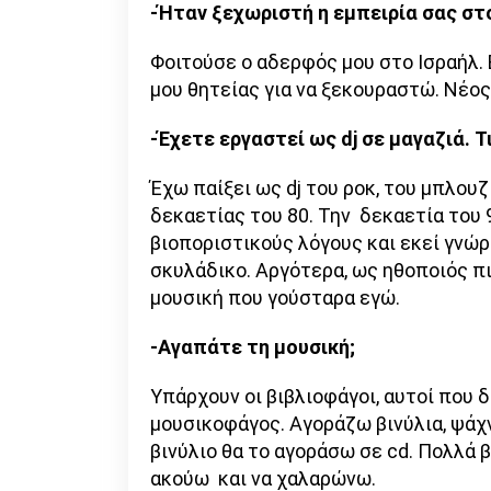
-Ήταν ξεχωριστή η εμπειρία σας στο
Φοιτούσε ο αδερφός μου στο Ισραήλ. 
μου θητείας για να ξεκουραστώ. Νέο
-Έχετε εργαστεί ως
dj
σε μαγαζιά. Τ
Έχω παίξει ως dj του ροκ, του μπλου
δεκαετίας του 80. Την δεκαετία του 9
βιοποριστικούς λόγους και εκεί γνώρ
σκυλάδικο. Αργότερα, ως ηθοποιός πι
μουσική που γούσταρα εγώ.
-Αγαπάτε τη μουσική;
Υπάρχουν οι βιβλιοφάγοι, αυτοί που 
μουσικοφάγος. Αγοράζω βινύλια, ψάχ
βινύλιο θα το αγοράσω σε cd. Πολλά β
ακούω και να χαλαρώνω.