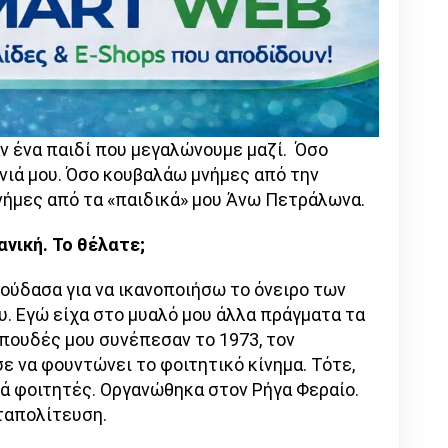
 ένα παιδί που μεγαλώνουμε μαζί. Όσο
νιά μου. Όσο κουβαλάω μνήμες από την
μνήμες από τα «παιδικά» μου Άνω Πετράλωνα.
νική. Το θέλατε;
πούδασα για να ικανοποιήσω το όνειρο των
υ. Εγώ είχα στο μυαλό μου άλλα πράγματα τα
σπουδές μου συνέπεσαν το 1973, τον
ε να φουντώνει το φοιτητικό κίνημα. Τότε,
ά φοιτητές. Οργανώθηκα στον Ρήγα Φεραίο.
ταπολίτευση.