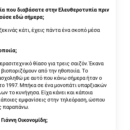
λία που διαβάσατε στην Ελευθεροτυπία πριν
γούσε εδώ σήμερα;
ξεκινάς κάτι, έχεις πάντα ένα σκοπό μέσα
οποιία;
ερασιτεχνικό θίασο για τρεις σαιζόν. Έκανα
 βιοποριζόμουν από την ηθοποιία. Το
 ασχοληθώ με αυτό που κάνω σήμερα ήταν ο
 το 1997. Μπήκα σε ένα μονοπάτι υπαρξιακών
ων το κυνήγησα. Είχα κάνει και κάποια
 κάποιες εμφανίσεις στην τηλεόραση, ώσπου
ς παραπάνω.
Γιάννη Οικονομίδη;