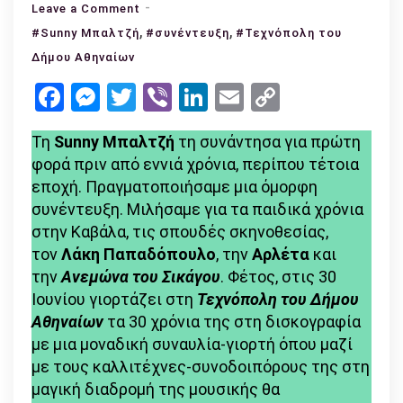
on
Leave a Comment
Sunny
,
,
#Sunny Μπαλτζή
#συνέντευξη
#Τεχνόπολη του
Μπαλτζή:
Δήμου Αθηναίων
«Αγάπη
Facebook
Messenger
Twitter
Viber
LinkedIn
Email
Copy
και
Link
μίσος,
Τη
Sunny Μπαλτζή
τη συνάντησα για πρώτη
ζωή
φορά πριν από εννιά χρόνια, περίπου τέτοια
και
εποχή. Πραγματοποιήσαμε μια όμορφη
θάνατος.
συνέντευξη. Μιλήσαμε για τα παιδικά χρόνια
Ωραία
στην Καβάλα, τις σπουδές σκηνοθεσίας,
προσποιούνται
τον
Λάκη Παπαδόπουλο
, την
Αρλέτα
και
το
την
Ανεμώνα του Σικάγου
. Φέτος, στις 30
ένα
Ιουνίου γιορτάζει στη
Τεχνόπολη του Δήμου
το
Αθηναίων
τα 30 χρόνια της στη δισκογραφία
άλλο»
με μια μοναδική συναυλία-γιορτή όπου μαζί
με τους καλλιτέχνες-συνοδοιπόρους της στη
μαγική διαδρομή της μουσικής θα