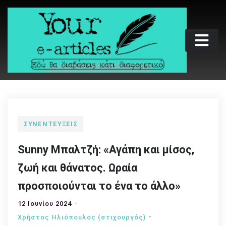
Skip
to
content
Your e-articles
Εδώ θα διαβάσεις κάτι διαφορετικό
ΣΥΝΕΝΤΕΎΞΕΙΣ
Sunny Μπαλτζή: «Αγάπη και μίσος,
ζωή και θάνατος. Ωραία
προσποιούνται το ένα το άλλο»
12 Ιουνίου 2024
Χρήστος Ηλιόπουλος (στιχουργός)