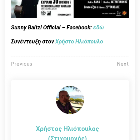
Sunny Baltzi Official – Facebook:
εδώ
Συνέντευξη στον
Χρήστο Ηλιόπουλο
Πλοήγηση
Previous
Next
άρθρων
Χρήστος Ηλιόπουλος
(στιχουργός)