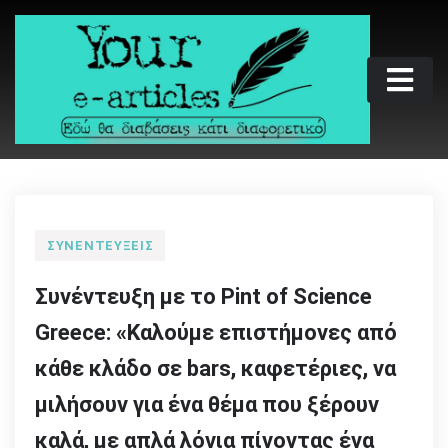
Skip
to
content
Your e-articles
Εδώ θα διαβάσεις κάτι διαφορετικό
ΣΥΝΕΝΤΕΎΞΕΙΣ
Συνέντευξη με το Pint of Science
Greece: «Καλούμε επιστήμονες από
κάθε κλάδο σε bars, καφετέριες, να
μιλήσουν για ένα θέμα που ξέρουν
καλά, με απλά λόγια πίνοντας ένα