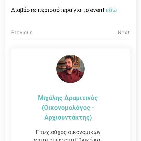
Διαβάστε περισσότερα για το event
εδώ
Πλοήγηση
Previous
Next
άρθρων
Μιχάλης Δραμιτινός
(Οικονομολόγος -
Αρχισυντάκτης)
Πτυχιούχος οικονομικών
επιστημών στο Εθνικό και