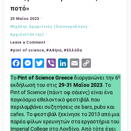
ποτό»
25 Μαΐου 2023
Μιχάλης Δραμιτινός (Οικονομολόγος -
Αρχισυντάκτης)
on
Leave a Comment
,
Συνέντευξη
,
#pint of science
#Αθήνα
#Ελλάδα
με
Facebook
Messenger
Twitter
Viber
LinkedIn
Email
Copy
το
Link
Pint
η
Το
Pint of Science Greece
διοργανώνει την 6
of
εκδήλωσή του στις
29-31 Μαΐου 2023
. Το
Science
Pint of Science (πάιντ οφ σάιενς) είναι ένα
Greece:
παγκόσμιο εθελοντικό φεστιβάλ που
«Καλούμε
περιλαμβάνει συζητήσεις σε bars, pubs και
επιστήμονες
cafes. Το φεστιβάλ ξεκίνησε το 2013 από μια
από
παρέα φίλων ερευνητών στα εργαστήρια του
κάθε
Imperial College στο Λονδίνο. Από τότε έχει
κλάδο