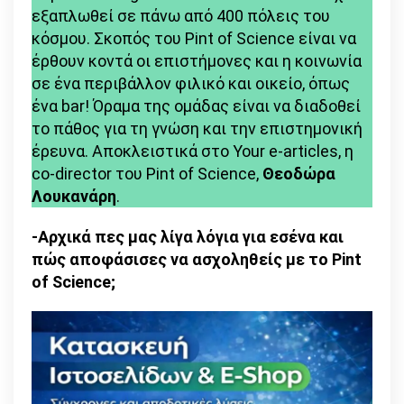
εξαπλωθεί σε πάνω από 400 πόλεις του
σε
κόσμου. Σκοπός του Pint of Science είναι να
bars,
έρθουν κοντά οι επιστήμονες και η κοινωνία
καφετέριες,
σε ένα περιβάλλον φιλικό και οικείο, όπως
να
ένα bar! Όραμα της ομάδας είναι να διαδοθεί
μιλήσουν
το πάθος για τη γνώση και την επιστημονική
για
έρευνα. Αποκλειστικά στο Your e-articles, η
ένα
co-director του Pint of Science,
Θεοδώρα
θέμα
Λουκανάρη
.
που
ξέρουν
-Αρχικά πες μας λίγα λόγια για εσένα και
καλά,
πώς αποφάσισες να ασχοληθείς με το Pint
με
of Science;
απλά
λόγια
πίνοντας
ένα
ποτό»