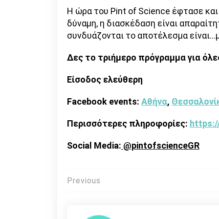
Η ώρα του Pint of Science έφτασε και
δύναμη, η διασκέδαση είναι απαραίτη
συνδυάζονται το αποτέλεσμα είναι…
Δες το τριήμερο πρόγραμμα για όλε
Είσοδος ελεύθερη
Facebook
events
:
Αθήνα
,
Θεσσαλονί
Περισσότερες πληροφορίες:
https:/
Social Media:
@pintofscienceGR
Πλοήγηση
Previous
άρθρων