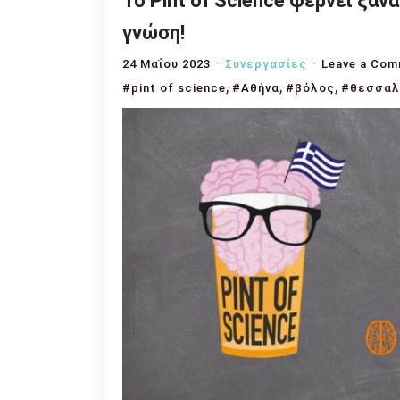
Το Pint of Science φέρvει ξαν
γνώση!
24 Μαΐου 2023
Συνεργασίες
Leave a Co
,
,
,
#pint of science
#Αθήνα
#βόλος
#θεσσαλ