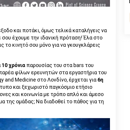
n
l
py
nk
έξοδο και ποτάκι, όμως τελικά καταλήγεις να
ε σου έχουμε την ιδανική πρόταση! Έλα στο
ς το κινητό σου μόνο για να γκουγκλάρεις
α
10 χρόνια
παρουσίας του στα bars του
 παρέα φίλων ερευνητών στα εργαστήρια του
gy and Medicine στο Λονδίνο, έρχεται για
6η
ότυπο και ξεχωριστό παγκόσμιο ετήσιο
ονες και κοινωνία με τρόπο απλό και άμεσο
μα της ομάδας; Να διαδοθεί το πάθος για τη