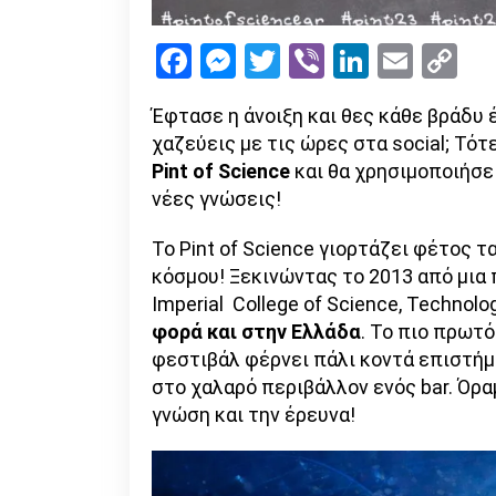
Facebook
Messenger
Twitter
Viber
LinkedI
Emai
Co
Li
Έφτασε η άνοιξη και θες κάθε βράδυ 
χαζεύεις με τις ώρες στα social; Τότ
Pint
of
Science
και θα χρησιμοποιήσει
νέες γνώσεις!
Το Pint of Science γιορτάζει φέτος τ
κόσμου! Ξεκινώντας το 2013 από μια
Imperial College of Science, Technolo
φορά και στην Ελλάδα
. Το πιο πρωτ
φεστιβάλ φέρνει πάλι κοντά επιστήμ
στο χαλαρό περιβάλλον ενός bar. Όρα
γνώση και την έρευνα!