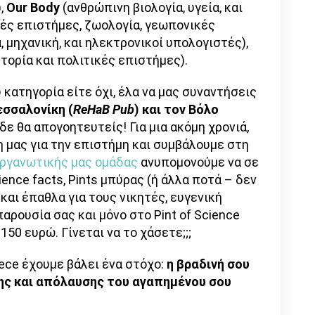
),
Our
Body
(ανθρώπινη βιολογία, υγεία, και
ές επιστήμες, ζωολογία, γεωπονικές
, μηχανική, και ηλεκτρονικοί υπολογιστές),
στορία και πολιτικές επιστήμες).
 κατηγορία είτε όχι, έλα να μας συναντήσεις
Θεσσαλονίκη (
ReHaB Pub
) και τον Βόλο
ε θα απογοητευτείς! Για μια ακόμη χρονιά,
 μας για την επιστήμη και συμβάλουμε στη
οργανωτικής μας ομάδας
ανυπομονούμε να σε
ence facts, Pints μπύρας (ή άλλα ποτά – δεν
 και έπαθλα για τους νικητές, ευγενική
αρουσία σας και μόνο στο Pint of Science
50 ευρώ. Γίνεται να το χάσετε;;;
ece έχουμε βάλει ένα στόχο:
η βραδινή σου
μης και απόλαυσης του αγαπημένου σου