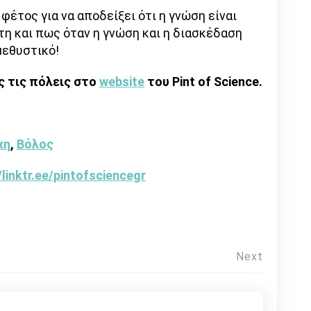
 φέτος για να αποδείξει ότι η γνώση είναι
τη και πως όταν η γνώση και η διασκέδαση
μεθυστικό!
ς τις πόλεις στο
website
του Pint of Science.
κη
,
Βόλος
/linktr.ee/pintofsciencegr
Next