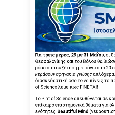
Για τρεις μέρες, 29 με 31 Μαΐου
, οι 
Θεσσαλονίκης και του Βόλου θα βιώσ
μέσα από συζήτηση με πάνω από 20 ε
κεράσουν
σφηνάκια γνώσης
απλόχερα. 
διασκεδαστική όσο το να πίνεις το πο
of Science λέμε πως ΓΙΝΕΤΑΙ!
Το Pint of Science απευθύνεται σε κο
επίκαιρα επιστημονικά θέματα για όλα
ενότητες:
Beautiful
Mind
(νευροεπιστ