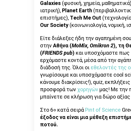
Galaxies
(φυσική, χημεία, μαθηματικά
ιατρική),
Planet
Earth
(περιβαλλοντικ
επιστήμες),
Τ
ech
Me
Out
(τεχνολογία
Our
Society
(κοινωνιολογία, νομική, ι
Είτε διάλεξες ήδη την αγαπημένη σου
στην
Αθήνα (
MoMix, Omikron 2
), τη 
(
FRIENDS pub
)
και υποσχόμαστε πως δ
ερχόμαστε κοντά, μέσα από την αγάπη
διάδοσή της. Όλοι οι
εθελοντές της 
γνωρίσουμε και υποσχόμαστε cool sci
κάνουμε διακρίσεις!), quiz, εκπλήξεις
προσφορά των
χορηγών
μας! Με την π
μπαίνετε σε κλήρωση για δώρο αξίας 1
Στο 6० κατά σειρά
Pint of Science
Gre
έξοδος να είναι μια μέθεξη επιστή
ποτού.