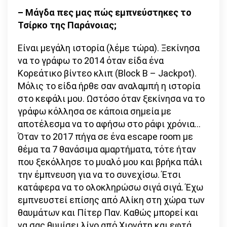
– Μάγδα πες μας πώς εμπνεύστηκες το
Τσίρκο της Παράνοιας;
Είναι μεγάλη ιστορία (λέμε τώρα). Ξεκίνησα
να το γράφω το 2014 όταν είδα ένα
Κορεάτικο βίντεο κλιπ (Block B – Jackpot).
Μόλις το είδα ήρθε σαν αναλαμπή η ιστορία
στο κεφάλι μου. Ωστόσο όταν ξεκίνησα να το
γράφω κόλλησα σε κάποια σημεία με
αποτέλεσμα να το αφήσω στο ράφι χρόνια…
Όταν το 2017 πήγα σε ένα escape room με
θέμα τα 7 θανάσιμα αμαρτήματα, τότε ήταν
που ξεκόλλησε το μυαλό μου και βρήκα πάλι
την έμπνευση για να το συνεχίσω. Έτσι
κατάφερα να το ολοκληρώσω σιγά σιγά. Έχω
εμπνευστεί επίσης από Αλίκη στη χώρα των
θαυμάτων και Πίτερ Παν. Καθώς μπορεί και
να σας θυμίσει λίγο από Χιονάτη και εφτά