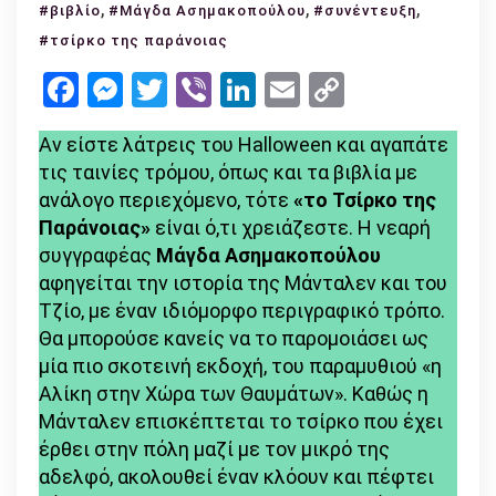
,
Το
,
,
#βιβλίο
#Μάγδα Ασημακοπούλου
#συνέντευξη
Τσίρκο
#τσίρκο της παράνοιας
της
Facebook
Messenger
Twitter
Viber
LinkedIn
Email
Copy
Παράνοιας:
Link
Το
Αν είστε λάτρεις του Halloween και αγαπάτε
βιβλίο
τις ταινίες τρόμου, όπως και τα βιβλία με
που
ανάλογο περιεχόμενο, τότε
«το Τσίρκο της
πρέπει
Παράνοιας»
είναι ό,τι χρειάζεστε. Η νεαρή
να
συγγραφέας
Μάγδα Ασημακοπούλου
διαβάσετε
αφηγείται την ιστορία της Μάνταλεν και του
αν
Τζίο, με έναν ιδιόμορφο περιγραφικό τρόπο.
είστε
Θα μπορούσε κανείς να το παρομοιάσει ως
λάτρης
μία πιο σκοτεινή εκδοχή, του παραμυθιού «η
του
Αλίκη στην Χώρα των Θαυμάτων». Καθώς η
τρόμου!
Μάνταλεν επισκέπτεται το τσίρκο που έχει
έρθει στην πόλη μαζί με τον μικρό της
αδελφό, ακολουθεί έναν κλόουν και πέφτει