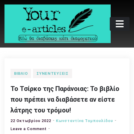
Skip
to
content
Your e-articles
Εδώ θα διαβάσεις κάτι διαφορετικό
ΒΙΒΛΊΟ
ΣΥΝΕΝΤΕΎΞΕΙΣ
Το Τσίρκο της Παράνοιας: Το βιβλίο
που πρέπει να διαβάσετε αν είστε
λάτρης του τρόμου!
22 Οκτωβρίου 2022
Κωνσταντίνα Τομπουλίδου
on
Leave a Comment