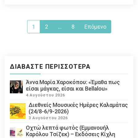
Σελιδοποίηση
1
2
…
8
Επόμενο
άρθρων
ΔΙΑΒΆΣΤΕ ΠΕΡΙΣΣΌΤΕΡΑ
Άννα Μαρία Χαροκόπου: «Έμαθα πως
είσαι μάγκας, είσαι και Bellalou»
4 Αυγούστου 2026
Διεθνείς Μουσικές Ημέρες Καλαμάτας
(24/8-6/9-2026)
3 Αυγούστου 2026
Οχτώ λεπτά φωτός (Εμμανουήλ
Καρόλου Τσίζεκ) – Εκδόσεις Κίχλη