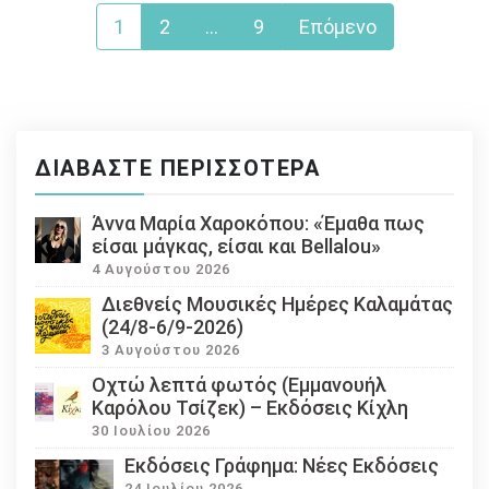
Σελιδοποίηση
1
2
…
9
Επόμενο
άρθρων
ΔΙΑΒΆΣΤΕ ΠΕΡΙΣΣΌΤΕΡΑ
Άννα Μαρία Χαροκόπου: «Έμαθα πως
είσαι μάγκας, είσαι και Bellalou»
4 Αυγούστου 2026
Διεθνείς Μουσικές Ημέρες Καλαμάτας
(24/8-6/9-2026)
3 Αυγούστου 2026
Οχτώ λεπτά φωτός (Εμμανουήλ
Καρόλου Τσίζεκ) – Εκδόσεις Κίχλη
30 Ιουλίου 2026
Εκδόσεις Γράφημα: Νέες Εκδόσεις
24 Ιουλίου 2026