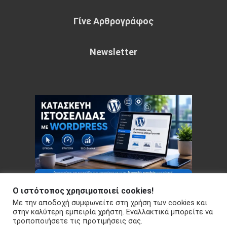
Γίνε Αρθρογράφος
Newsletter
Ο ιστότοπος χρησιμοποιεί cookies!
Με την αποδοχή συμφωνείτε στη χρήση των cookies και
Copyright © 2026 Your e-articles - WordPress Theme : by
στην καλύτερη εμπειρία χρήστη. Εναλλακτικά μπορείτε να
τροποποιήσετε τις προτιμήσεις σας.
Sparkle Themes
Πολιτική Απορρήτου