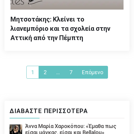
Μητσοτάκης: Κλείνει το
λιανεμπόριο και τα σχολεία στην
Αττική από την Πέμπτη
Σελιδοποίηση
1
2
…
7
Επόμενο
άρθρων
ΔΙΑΒΆΣΤΕ ΠΕΡΙΣΣΌΤΕΡΑ
Άννα Μαρία Χαροκόπου: «Έμαθα πως
είσαι μάγκας, είσαι και Bellalou»