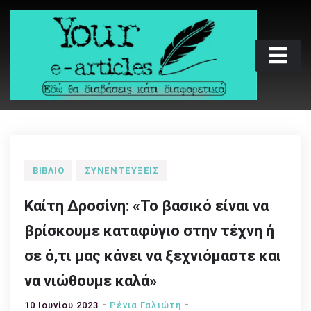
Skip
to
content
Your e-articles
Εδώ θα διαβάσεις κάτι διαφορετικό
ΒΙΒΛΊΟ
ΣΥΝΕΝΤΕΎΞΕΙΣ
Καίτη Δροσίνη: «Το βασικό είναι να
βρίσκουμε καταφύγιο στην τέχνη ή
σε ό,τι μας κάνει να ξεχνιόμαστε και
να νιώθουμε καλά»
10 Ιουνίου 2023
Ρένια Γαλιώτη