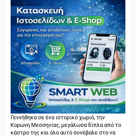
και
να
νιώθουμε
καλά»
Γεννήθηκα σε ένα ιστορικό χωριό, την
Κορώνη Μεσσηνίας, μεγάλωσα δίπλα από το
κάστρο της και όλο αυτό συνέβαλε στο να