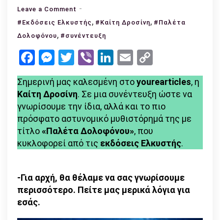
on
Leave a Comment
Καίτη
,
,
#Εκδόσεις Ελκυστής
#Καίτη Δροσίνη
#Παλέτα
Δροσίνη:
,
Δολοφόνου
#συνέντευξη
«Το
Facebook
Messenger
Twitter
Viber
LinkedIn
Email
Copy
βασικό
Link
είναι
Σημερινή μας καλεσμένη στο
yourearticles
, η
να
Καίτη Δροσίνη
. Σε μια συνέντευξη ώστε να
βρίσκουμε
γνωρίσουμε την ίδια, αλλά και το πιο
καταφύγιο
πρόσφατο αστυνομικό μυθιστόρημά της με
στην
τίτλο
«Παλέτα Δολοφόνου»
, που
τέχνη
κυκλοφορεί από τις
εκδόσεις Ελκυστής
.
ή
σε
ό,τι
-Για αρχή, θα θέλαμε να σας γνωρίσουμε
μας
περισσότερο. Πείτε μας μερικά λόγια για
κάνει
εσάς.
να
ξεχνιόμαστε