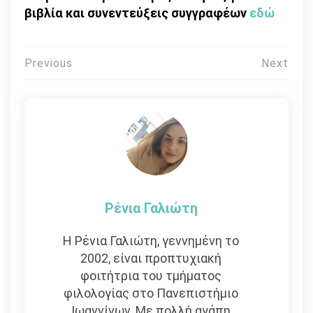
βιβλία και συνεντεύξεις συγγραφέων
εδώ
Πλοήγηση
Previous
Next
άρθρων
Ρένια Γαλιώτη
Η Ρένια Γαλιώτη, γεννημένη το
2002, είναι προπτυχιακή
φοιτήτρια του τμήματος
φιλολογίας στο Πανεπιστήμιο
Ιωαννίνων. Με πολλή αγάπη