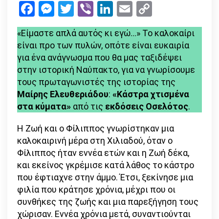
Facebook
Messenger
Twitter
Viber
LinkedIn
Email
Copy
κύματα
Link
(εκδόσει
«Είμαστε απλά αυτός κι εγώ…» Το καλοκαίρι
Οσελότο
είναι προ των πυλών, οπότε είναι ευκαιρία
–
για ένα ανάγνωσμα που θα μας ταξιδέψει
Άποψη
στην ιστορική Ναύπακτο, για να γνωρίσουμε
τους πρωταγωνιστές της ιστορίας της
Μαίρης Ελευθεριάδου
:
«Κάστρα χτισμένα
στα κύματα»
από τις
εκδόσεις Οσελότος
.
Η Ζωή και ο Φίλιππος γνωρίστηκαν μια
καλοκαιρινή μέρα στη Χιλιαδού, όταν ο
Φίλιππος ήταν εννέα ετών και η Ζωή δέκα,
και εκείνος γκρέμισε κατά λάθος το κάστρο
που έφτιαχνε στην άμμο. Έτσι, ξεκίνησε μια
φιλία που κράτησε χρόνια, μέχρι που οι
συνθήκες της ζωής και μια παρεξήγηση τους
χώρισαν. Εννέα χρόνια μετά, συναντιούνται