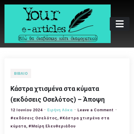
Skip
to
content
Your e-articles
Εδώ θα διαβάσεις κάτι διαφορετικό
ΒΙΒΛΊΟ
Κάστρα χτισμένα στα κύματα
(εκδόσεις Οσελότος) – Άποψη
on
12 Ιουνίου 2024
Ειρήνη Λόκα
Leave a Comment
,
Κάστρα
#εκδόσεις Οσελότος
#Κάστρα χτισμένα στα
χτισμένα
,
κύματα
#Μαίρη Ελευθεριάδου
στα