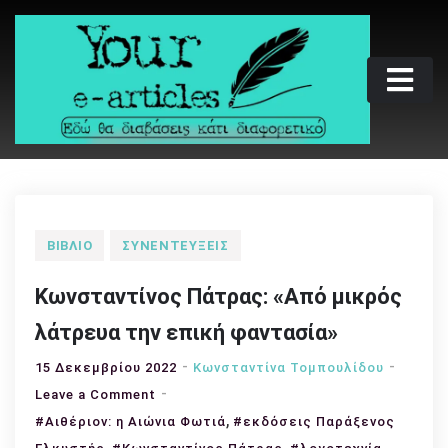
Skip
to
content
Your e-articles
Εδώ θα διαβάσεις κάτι διαφορετικό
ΒΙΒΛΊΟ
ΣΥΝΕΝΤΕΎΞΕΙΣ
Κωνσταντίνος Πάτρας: «Από μικρός
λάτρευα την επική φαντασία»
15 Δεκεμβρίου 2022
Κωνσταντίνα Τομπουλίδου
on
Leave a Comment
Κωνσταντίνος
,
#Αιθέριον: η Αιώνια Φωτιά
#εκδόσεις Παράξενος
Πάτρας:
,
,