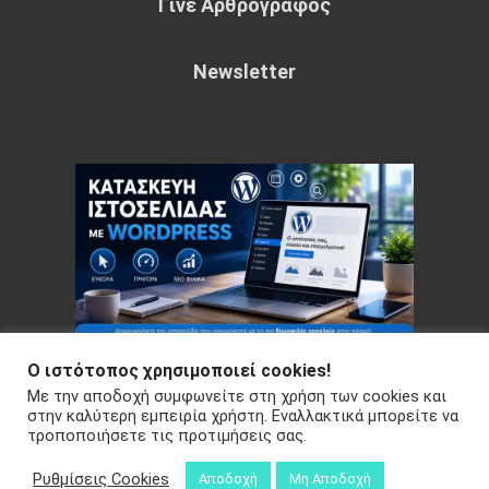
Γίνε Αρθρογράφος
Newsletter
Ο ιστότοπος χρησιμοποιεί cookies!
Με την αποδοχή συμφωνείτε στη χρήση των cookies και
Copyright © 2026 Your e-articles - WordPress Theme : by
στην καλύτερη εμπειρία χρήστη. Εναλλακτικά μπορείτε να
τροποποιήσετε τις προτιμήσεις σας.
Sparkle Themes
Πολιτική Απορρήτου
Ρυθμίσεις Cookies
Αποδοχή
Μη Αποδοχή