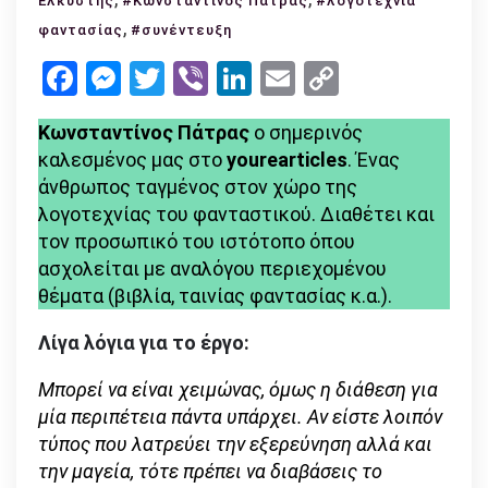
Ελκυστής
#Κωνσταντίνος Πάτρας
#λογοτεχνία
«Από
,
φαντασίας
#συνέντευξη
μικρός
Facebook
Messenger
Twitter
Viber
LinkedIn
Email
Copy
λάτρευα
Link
την
Κωνσταντίνος Πάτρας
επική
ο σημερινός
καλεσμένος μας στο
φαντασία»
yourearticles
. Ένας
άνθρωπος ταγμένος στον χώρο της
λογοτεχνίας του φανταστικού. Διαθέτει και
τον προσωπικό του ιστότοπο όπου
ασχολείται με αναλόγου περιεχομένου
θέματα (βιβλία, ταινίας φαντασίας κ.α.).
Λίγα λόγια για το έργο:
Μπορεί να είναι χειμώνας, όμως η διάθεση για
μία περιπέτεια πάντα υπάρχει. Αν είστε λοιπόν
τύπος που λατρεύει την εξερεύνηση αλλά και
την μαγεία, τότε πρέπει να διαβάσεις το