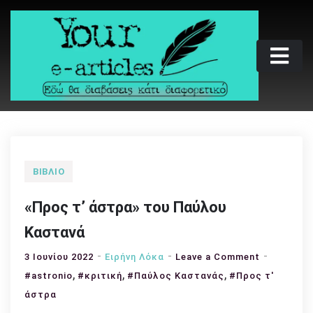
Skip
to
content
Your e-articles
Εδώ θα διαβάσεις κάτι διαφορετικό
ΒΙΒΛΊΟ
«Προς τ’ άστρα» του Παύλου
Καστανά
on
3 Ιουνίου 2022
Ειρήνη Λόκα
Leave a Comment
,
,
,
«Προς
#astronio
#κριτική
#Παύλος Καστανάς
#Προς τ'
τ’
άστρα
άστρα»