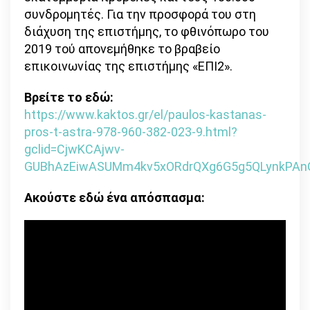
συνδρομητές. Για την προσφορά του στη
διάχυση της επιστήμης, το φθινόπωρο του
2019 τού απονεμήθηκε το βραβείο
επικοινωνίας της επιστήμης «ΕΠΙ2».
Βρείτε το εδώ:
https://www.kaktos.gr/el/paulos-kastanas-
pros-t-astra-978-960-382-023-9.html?
gclid=CjwKCAjwv-
GUBhAzEiwASUMm4kv5xORdrQXg6G5g5QLynkPAn
Ακούστε εδώ ένα απόσπασμα: