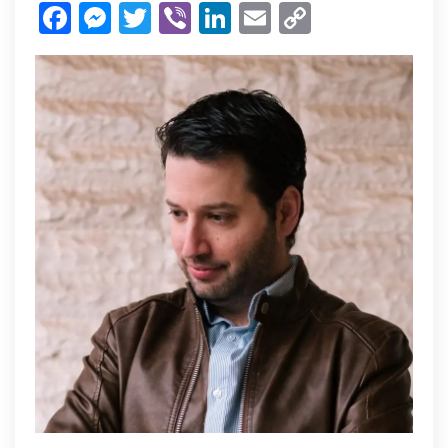
Facebook
Messenger
Twitter
Viber
LinkedIn
Email
Copy
του
Link
Παύλου
Καστανά