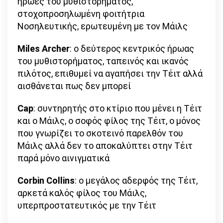
ήρωες του μυθιστορήματος,
στοχοπροσηλωμένη φοιτήτρια
Νοσηλευτικής, ερωτευμένη με τον Μάιλς
Miles
Archer
: ο δεύτερος κεντρικός ήρωας
του μυθιστορήματος, ταπεινός και ικανός
πιλότος, επιθυμεί να αγαπήσει την Τέιτ αλλά
αισθάνεται πως δεν μπορεί
Cap
: συντηρητής στο κτίριο που μένει η Τέιτ
και ο Μάιλς, ο σοφός φίλος της Τέιτ, ο μόνος
που γνωρίζει το σκοτεινό παρελθόν του
Μάιλς αλλά δεν το αποκαλύπτει στην Τέιτ
παρά μόνο αινιγματικά
Corbin
Collins
: ο μεγάλος αδερφός της Τέιτ,
αρκετά καλός φίλος του Μάιλς,
υπερπροστατευτικός με την Τέιτ