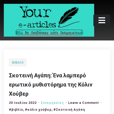
Skip
to
content
Your e-articles
Εδώ θα διαβάσεις κάτι διαφορετικό
ΒΙΒΛΊΟ
Σκοτεινή Αγάπη: Ένα λαμπερό
ερωτικό μυθιστόρημα της Κόλιν
Χούβερ
on
20 Ιουλίου 2022
Συνεργασίες
Leave a Comment
,
,
Σκοτειν
#βιβλίο
#κόλιν χούβερ
#Σκοτεινή Αγάπη