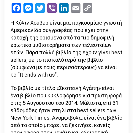
Αγάπη:
Facebook
Messenger
Twitter
Viber
LinkedIn
Email
Copy
Ένα
Link
λαμπερ
Η Κόλιν Χούβερ είναι μια παγκοσμίως γνωστή
ερωτικ
Αμερικανίδα συγγραφέας που έχει στην
μυθιστό
κατοχή της ορισμένα από τα πιο δημοφιλή
της
ερωτικά μυθιστορήματα των τελευταίων
Κόλιν
ετών. Πάρα πολλά βιβλία της έχουν γίνει best
Χούβερ
sellers, με το πιο καλύτερό της βιβλίο
(σύμφωνα με τους περισσότερους) να είναι
το “It ends with us”.
Το βιβλίο με τίτλο «Σκοτεινή Αγάπη» είναι
ένα βιβλίο που κυκλοφόρησε για πρώτη φορά
στις 5 Αυγούστου του 2014. Μάλιστα, επί 31
εβδομάδες ήταν στη λίστα best sellers των
New York Times. Αναμφίβολα, είναι ένα βιβλίο
από το οποίο μπορεί να ξεκινήσει κανείς
όσον αφορά στην μεγάλη και εξαιρετική