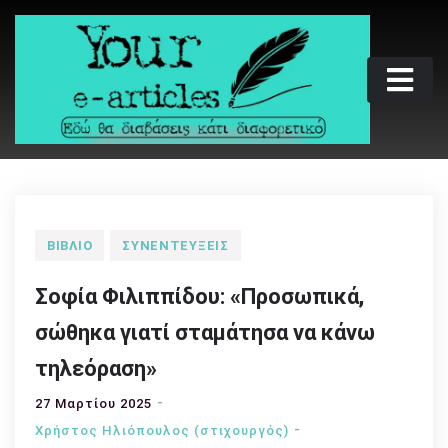
Skip
to
content
Your e-articles
Εδώ θα διαβάσεις κάτι διαφορετικό
ΒΙΒΛΊΟ
ΣΥΝΕΝΤΕΎΞΕΙΣ
Σοφία Φιλιππίδου: «Προσωπικά,
σώθηκα γιατί σταμάτησα να κάνω
τηλεόραση»
27 Μαρτίου 2025
Χρήστος Ηλιόπουλος (στιχουργός)