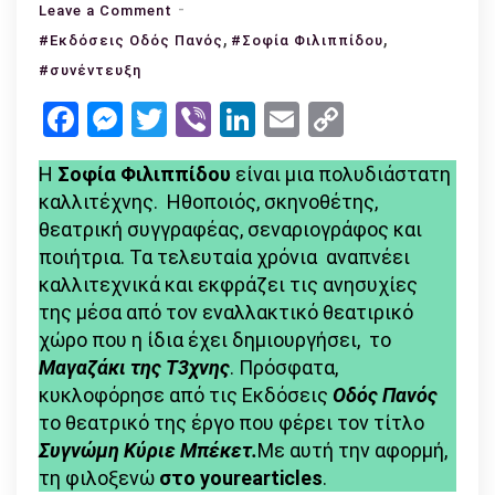
on
Leave a Comment
Σοφία
,
,
#Εκδόσεις Οδός Πανός
#Σοφία Φιλιππίδου
Φιλιππίδου:
#συνέντευξη
«Προσωπικά,
Facebook
Messenger
Twitter
Viber
LinkedIn
Email
Copy
σώθηκα
Link
γιατί
Η
Σοφία Φιλιππίδου
είναι μια πολυδιάστατη
σταμάτησα
καλλιτέχνης. Ηθοποιός, σκηνοθέτης,
να
θεατρική συγγραφέας, σεναριογράφος και
κάνω
ποιήτρια. Τα τελευταία χρόνια αναπνέει
τηλεόραση»
καλλιτεχνικά και εκφράζει τις ανησυχίες
της μέσα από τον εναλλακτικό θεατιρικό
χώρο που η ίδια έχει δημιουργήσει, το
Μαγαζάκι της Τ3χνης
. Πρόσφατα,
κυκλοφόρησε από τις Εκδόσεις
Οδός Πανός
το θεατρικό της έργο που φέρει τον τίτλο
Συγνώμη Κύριε Μπέκετ.
Με αυτή την αφορμή,
τη φιλοξενώ
στο yourearticles
.