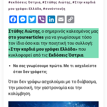
Στάθης
,
,
#εκδόσεις Όστρια
#Στάθης Λιώτης
#Στην καρδιά
Λιώτης:
,
μου γράφει Ελλάδα
#συνέντευξη
«Ελευθερία
Facebook
Messenger
Twitter
Viber
LinkedIn
Email
Copy
είναι
Link
το
Στάθης Λιώτης
, ο σημερινός καλεσμένος μας
οξυγόνο
στο yourearticles
για να γνωρίσουμε τόσο
και
τον ίδιο όσο και την ποιητική του συλλογή:
η
«Στην καρδιά μου γράφει Ελλάδα»
που
έμπνευση
κυκλοφορεί από τις
Εκδόσεις Όστρια
.
του
καλλιτέχνη»
Να σας γνωρίσουμε πρώτα. Με τι ασχολείστε
όταν δεν γράφετε;
Όταν δεν γράφω ασχολούμαι με το διάβασμα,
την μουσική, την γαστρονομία και την
κολύμβηση.