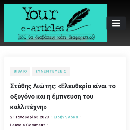
Skip
to
content
Your e-articles
Εδώ θα διαβάσεις κάτι διαφορετικό
ΒΙΒΛΊΟ
ΣΥΝΕΝΤΕΎΞΕΙΣ
Στάθης Λιώτης: «Ελευθερία είναι το
οξυγόνο και η έμπνευση του
καλλιτέχνη»
21 Ιανουαρίου 2023
Ειρήνη Λόκα
on
Leave a Comment