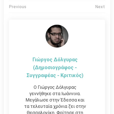
Πλοήγηση
Previous
Next
άρθρων
Γιώργος Δόλγυρας
(Δημοσιογράφος -
Συγγραφέας - Kριτικός)
Ο Γιώργος Δόλγυρας
γεννήθηκε στα Ιωάννινα.
Μεγάλωσε στην Έδεσσα και
τα τελευταία χρόνια ζει στην
Θεσσαλονίκη. Φοίτησε στη