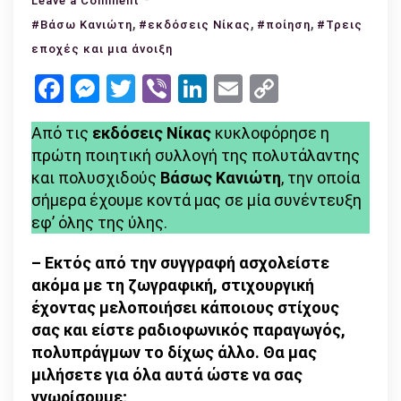
Leave a Comment
,
Βάσω
,
,
#Βάσω Κανιώτη
#εκδόσεις Νίκας
#ποίηση
#Τρεις
Κανιώτη
εποχές και μια άνοιξη
–
Facebook
Messenger
Twitter
Viber
LinkedIn
Email
Copy
Τρεις
Link
εποχές
Από τις
εκδόσεις Νίκας
κυκλοφόρησε η
και
πρώτη ποιητική συλλογή της πολυτάλαντης
μια
και πολυσχιδούς
Βάσως Κανιώτη
, την οποία
άνοιξη
σήμερα έχουμε κοντά μας σε μία συνέντευξη
(Εκδόσεις
εφ’ όλης της ύλης.
Νίκας)
– Εκτός από την συγγραφή ασχολείστε
ακόμα με τη ζωγραφική, στιχουργική
έχοντας μελοποιήσει κάποιους στίχους
σας και είστε ραδιοφωνικός παραγωγός,
πολυπράγμων το δίχως άλλο. Θα μας
μιλήσετε για όλα αυτά ώστε να σας
γνωρίσουμε;