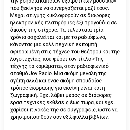
την βοήθεια κάποιων εξαιρετικών µουσικών
που ξεκίνησε να συνεργάζεται µαζί τους.
Μέχρι στιγµής κυκλοφορούν σε διάφορες
ηλεκτρονικές πλατφόρµες έξι τραγούδια σε
δικούς της στίχους. Τα τελευταία τρία
χρόνια ασχολείται και µε το ραδιόφωνο,
κάνοντας µια καλλιτεχνική εκπομπή
αφιερωμένη στις τέχνες του θεάτρου και της
λογοτεχνίας, που φέρει τον τίτλο «Της
τέχνης τα καμώματα», στον ραδιοφωνικό
σταθµό Joy Radio. Μια ακόµη µεγάλη της
αγάπη αλλά και ένας ακόµη σπουδαίος
τρόπος έκφρασης για εκείνη είναι και η
ζωγραφική. Έχει λάβει µέρος σε διάφορες
ερασιτεχνικές εκθέσεις έως τώρα, και έχει
χαρίσει πίνακές της σε συγγραφείς, ώστε να
χρησιµοποιηθούν σαν εξώφυλλα βιβλίων.