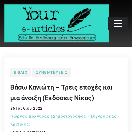
Skip
to
content
Your e-articles
Εδώ θα διαβάσεις κάτι διαφορετικό
ΒΙΒΛΊΟ
ΣΥΝΕΝΤΕΎΞΕΙΣ
Βάσω Κανιώτη – Τρεις εποχές και
μια άνοιξη (Εκδόσεις Νίκας)
26 Ιουλίου 2022
Γιώργος Δόλγυρας (Δημοσιογράφος - Συγγραφέας -
Kριτικός)
on