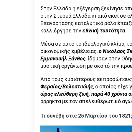
Στην Ελλάδα η εξέγερση ξεκίνησε α
στην Στερεά Ελλάδα κι από εκεί σε ο
Επανάστασης καταλυτικό ρόλο έπαιξ
καλλιέργησε την
εθνική ταυτότητα
.
Μέσα σε αυτό το ιδεολογικό κλίμα, τ
οικονομικής εμβέλειας,
ο Νικόλαος Σ
Εμμανουήλ Ξάνθος
, ίδρυσαν στην Οδ
μυστική οργάνωση με σκοπό την προε
Από τους κυριότερους εκπροσώπους 
Φεραίος/Βελεστινλής
, ο οποίος είχ
ώρας ελεύθερη ζωή, παρά 40 χρόνια 
άρρηκτα με τον απελευθερωτικό αγώ
Τι συνέβη στις 25 Μαρτίου του 1821