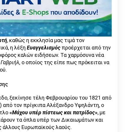
ρτή
, καθώς η εκκλησία μας τιμά τον
ικά, η λέξη
Ευαγγελισμός
προέρχεται από την
ιοφόρος καλών ειδήσεων. Τα χαρμόσυνα νέα
Γαβριήλ,
ο οποίος της είπε πως πρόκειται να
ού.
σης
δο, ξεκίνησε τέλη Φεβρουαρίου του 1821 από
) από τον πρίγκιπα Αλέξανδρο Υψηλάντη, ο
ίτλο
«
Μάχου υπέρ πίστεως και πατρίδος
»
, με
πάρουν τα όπλα υπέρ των Δικαιωμάτων και
υς άλλους Ευρωπαϊκούς λαούς.