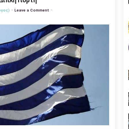
Διπλή Γιορτή
on
όγος)
Leave a Comment
Αφιέρωμα
στην
25η
Μαρτίου:
Διπλή
Γιορτή