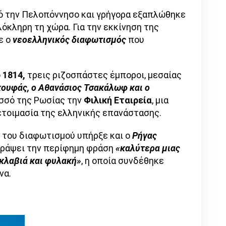
πό την Πελοπόννησο και γρήγορα εξαπλώθηκε
λόκληρη τη χώρα. Για την εκκίνηση της
ε ο
νεοελληνικός διαφωτισμός
που
ο
1814,
τρεις ριζοσπάστες έμποροι, μεσαίας
κουφάς, ο Αθανάσιος Τσακάλωφ και ο
ησσό της Ρωσίας την
Φιλική Εταιρεία
, μια
τοιμασία της ελληνικής επανάστασης.
του διαφωτισμού υπήρξε και ο
Ρήγας
ε γράψει την περίφημη φράση
«καλύτερα μιας
σκλαβιά και φυλακή»
, η οποία συνδέθηκε
να.
;