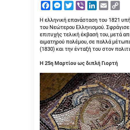
Facebook
Messenger
Twitter
Viber
LinkedI
Emai
Co
Li
Η ελληνική επανάσταση του 1821 υπή
του Νεώτερου Ελληνισμού. Σφράγισε 
επιτυχής τελική έκβασή του, μετά απ
αιματηρού πολέμου, σε πολλά μέτωπα
(1830) και την ένταξή του στον πολι
Η 25η Μαρτίου ως διπλή Γιορτή