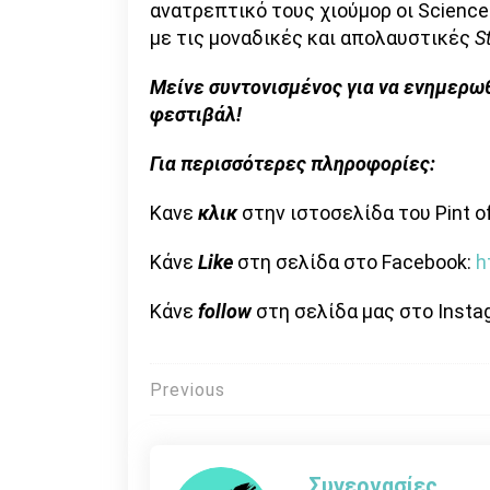
ανατρεπτικό τους χιούμορ οι Science
με τις μοναδικές και απολαυστικές
S
Μείνε συντονισμένος για να ενημερω
φεστιβάλ!
Για περισσότερες πληροφορίες:
Κανε
κλικ
στην ιστοσελίδα του Pint o
Κάνε
Like
στη σελίδα στο Facebook:
h
Κάνε
follow
στη σελίδα μας στο Insta
Πλοήγηση
Previous
άρθρων
Συνεργασίες