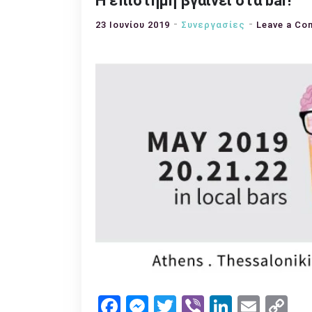
Η επιστήμη βγαίνει στα bar!
23 Ιουνίου 2019
Συνεργασίες
Leave a C
Facebook
Messenger
Twitter
Viber
LinkedI
Emai
Co