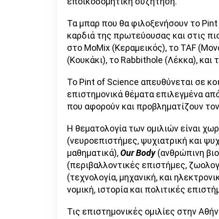
εποικοδομητική συζήτηση.
Τα μπαρ που θα φιλοξενήσουν το Pint
καρδιά της πρωτεύουσας και στις πι
στο MoMix (Κεραμεικός), το TAF (Μονα
(Κουκάκι), το Rabbithole (Λέκκα), και τ
Το Pint of Science απευθύνεται σε κο
επιστημονικά θέματα επιλεγμένα από
που αφορούν και προβληματίζουν το
Η θεματολογία των ομιλιών είναι χωρ
(νευροεπιστήμες, ψυχιατρική και ψυχ
μαθηματικά),
Our Body
(ανθρώπινη βιολ
(περιβαλλοντικές επιστήμες, ζωολογ
(τεχνολογία, μηχανική, και ηλεκτρονι
νομική, ιστορία και πολιτικές επιστή
Τις επιστημονικές ομιλίες στην Αθήν