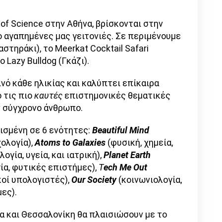
 of Science στην Αθήνα, βρίσκονται στην
ο αγαπημένες μας γειτονιές. Σε περιμένουμε
στηράκι), το Meerkat Cocktail Safari
ο Lazy Bulldog (Γκάζι).
ινό κάθε ηλικίας και καλύπτει επίκαιρα
 τις πιο
καυτές
επιστημονικές θεματικές
ν σύγχρονο άνθρωπο.
ισμένη σε 6 ενότητες:
Beautiful Mind
ολογία),
Atoms to Galaxies
(φυσική, χημεία,
ογία, υγεία, και ιατρική),
Planet Earth
ία, φυτικές επιστήμες),
Τ
ech Me Out
κοί υπολογιστές),
Our Society
(κοινωνιολογία,
μες).
α και Θεσσαλονίκη θα πλαισιώσουν με το