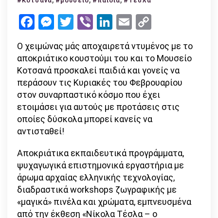
#Κοτσανά
#μουσείο
#παιδιά
#Τέσλα
τα
Facebook
Messenger
Twitter
Viber
LinkedIn
Email
Copy
εκπαιδευτικά
Link
προγράμματα
Ο χειμώνας μάς αποχαιρετά ντυμένος με το
στο
αποκριάτικο κουστούμι του και το Μουσείο
Μουσείο
Κοτσανά προσκαλεί παιδιά και γονείς να
Κοτσανά!
περάσουν τις Κυριακές του Φεβρουαρίου
στον συναρπαστικό κόσμο που έχει
ετοιμάσει για αυτούς με προτάσεις στις
οποίες δύσκολα μπορεί κανείς να
αντισταθεί!
Αποκριάτικα εκπαιδευτικά προγράμματα,
ψυχαγωγικά επιστημονικά εργαστήρια με
άρωμα αρχαίας ελληνικής τεχνολογίας,
διαδραστικά workshops ζωγραφικής με
«μαγικά» πινέλα και χρώματα, εμπνευσμένα
από την έκθεση «Νίκολα Τέσλα – ο