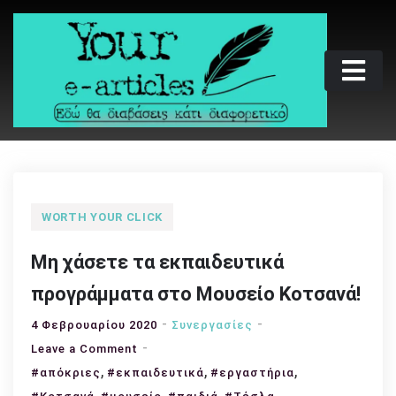
Skip
to
content
Your e-articles
Εδώ θα διαβάσεις κάτι διαφορετικό
WORTH YOUR CLICK
Μη χάσετε τα εκπαιδευτικά
προγράμματα στο Μουσείο Κοτσανά!
4 Φεβρουαρίου 2020
Συνεργασίες
on
Leave a Comment
,
Μη
,
,
#απόκριες
#εκπαιδευτικά
#εργαστήρια
χάσετε
,
,
,