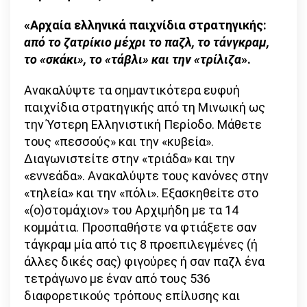
«Αρχαία ελληνικά παιχνίδια στρατηγικής:
από το ζατρίκιο µέχρι το παζλ, το τάνγκραµ,
το «σκάκι», το «τάβλι» και την «τρίλιζα
».
Ανακαλύψτε τα σημαντικότερα ευφυή
παιχνίδια στρατηγικής από τη Μινωική ως
την Ύστερη Ελληνιστική Περίοδο. Μάθετε
τους «πεσσούς» και την «κυβεία».
Διαγωνιστείτε στην «τριάδα» και την
«εννεάδα». Ανακαλύψτε τους κανόνες στην
«τηλεία» και την «πόλι». Εξασκηθείτε στο
«(ο)στοµάχιον» του Αρχιµήδη µε τα 14
κοµµάτια. Προσπαθήστε να φτιάξετε σαν
τάγκραµ µία από τις 8 προεπιλεγµένες (ή
άλλες δικές σας) φιγούρες ή σαν παζλ ένα
τετράγωνο µε έναν από τους 536
διαφορετικούς τρόπους επίλυσης και