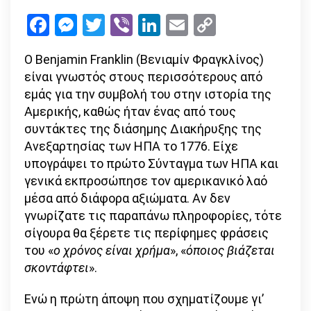
εφευρέτης
Facebook
Messenger
Twitter
Viber
LinkedIn
Email
Copy
Benjamin
Link
Franklin
Ο Benjamin Franklin (Βενιαμίν Φραγκλίνος)
είναι γνωστός στους περισσότερους από
εμάς για την συμβολή του στην ιστορία της
Αμερικής, καθώς ήταν ένας από τους
συντάκτες της διάσημης Διακήρυξης της
Ανεξαρτησίας των ΗΠΑ το 1776. Είχε
υπογράψει το πρώτο Σύνταγμα των ΗΠΑ και
γενικά εκπροσώπησε τον αμερικανικό λαό
μέσα από διάφορα αξιώματα. Αν δεν
γνωρίζατε τις παραπάνω πληροφορίες, τότε
σίγουρα θα ξέρετε τις περίφημες φράσεις
του «
ο χρόνος είναι χρήμα
», «
όποιος βιάζεται
σκοντάφτει
».
Ενώ η πρώτη άποψη που σχηματίζουμε γι’