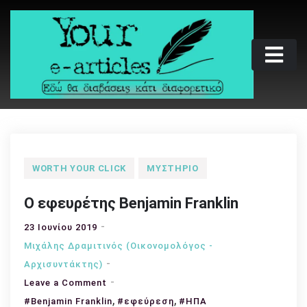
Skip
to
content
Your e-articles
Εδώ θα διαβάσεις κάτι διαφορετικό
WORTH YOUR CLICK
ΜΥΣΤΉΡΙΟ
Ο εφευρέτης Benjamin Franklin
23 Ιουνίου 2019
Μιχάλης Δραμιτινός (Οικονομολόγος -
Αρχισυντάκτης)
on
Leave a Comment
Ο
,
,
#Benjamin Franklin
#εφεύρεση
#ΗΠΑ