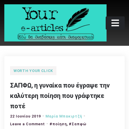
Skip
to
content
Your e-articles
Εδώ θα διαβάσεις κάτι διαφορετικό
WORTH YOUR CLICK
ΣΑΠΦΩ, η γυναίκα που έγραψε την
καλύτερη ποίηση που γράφτηκε
ποτέ
22 Ιουνίου 2019
Μαρία Μπακιρτζή
,
on
Leave a Comment
#ποίηση
#Σαπφώ