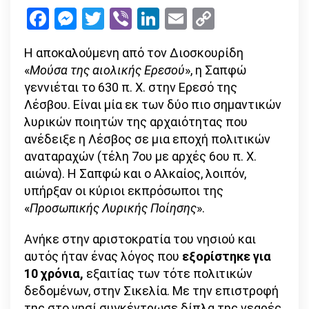
ΣΑΠΦΩ,
Facebook
Messenger
Twitter
Viber
LinkedIn
Email
Copy
η
Link
γυναίκα
Η αποκαλούμενη από τον Διοσκουρίδη
που
«
Μούσα της αιολικής Ερεσού
», η Σαπφώ
έγραψε
γεννιέται το 630 π. Χ. στην Ερεσό της
την
Λέσβου. Είναι μία εκ των δύο πιο σημαντικών
καλύτερη
λυρικών ποιητών της αρχαιότητας που
ποίηση
ανέδειξε η Λέσβος σε μια εποχή πολιτικών
που
αναταραχών (τέλη 7ου με αρχές 6ου π. Χ.
γράφτηκε
αιώνα). Η Σαπφώ και ο Αλκαίος, λοιπόν,
ποτέ
υπήρξαν οι κύριοι εκπρόσωποι της
«
Προσωπικής Λυρικής Ποίησης
».
Ανήκε στην αριστοκρατία του νησιού και
αυτός ήταν ένας λόγος που
εξορίστηκε για
10 χρόνια,
εξαιτίας των τότε πολιτικών
δεδομένων, στην Σικελία. Με την επιστροφή
της στο νησί συγκέντρωσε δίπλα της νεαρές