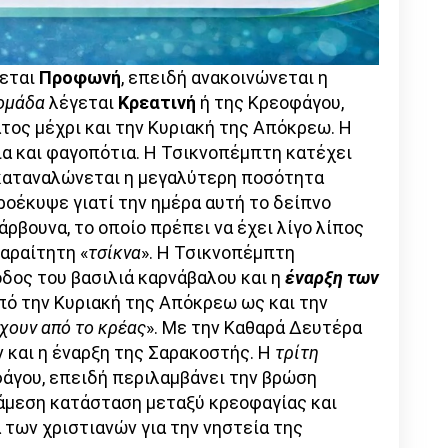
εται
Προφωνή
, επειδή ανακοινώνεται η
ομάδα
λέγεται
Κρεατινή
ή της Κρεοφάγου,
τος μέχρι και την Κυριακή της Απόκρεω. Η
ια και φαγοπότια. Η Τσικνοπέμπτη κατέχει
 καταναλώνεται η μεγαλύτερη ποσότητα
οέκυψε γιατί την ημέρα αυτή το δείπνο
ρβουνα, το οποίο πρέπει να έχει λίγο λίπος
αραίτητη «
τσίκνα
». Η Τσικνοπέμπτη
σοδος του βασιλιά καρνάβαλου και η
έναρξη των
από την Κυριακή της Απόκρεω ως και την
χουν από το κρέας
». Με την Καθαρά Δευτέρα
 και η έναρξη της Σαρακοστής. Η
τρίτη
άγου, επειδή περιλαμβάνει την βρώση
άμεση κατάσταση μεταξύ κρεοφαγίας και
 των χριστιανών για την νηστεία της