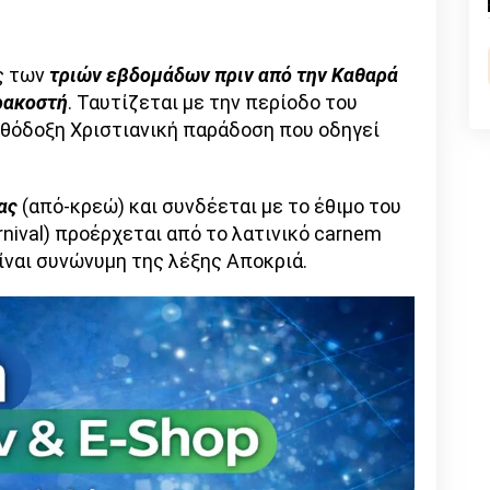
n
l
py
nk
ς των
τριών εβδομάδων πριν από την Καθαρά
ρακοστή
. Ταυτίζεται με την περίοδο του
Ορθόδοξη Χριστιανική παράδοση που οδηγεί
ας
(από-κρεώ) και συνδέεται με το έθιμο του
nival) προέρχεται από το λατινικό carnem
είναι συνώνυμη της λέξης Αποκριά.