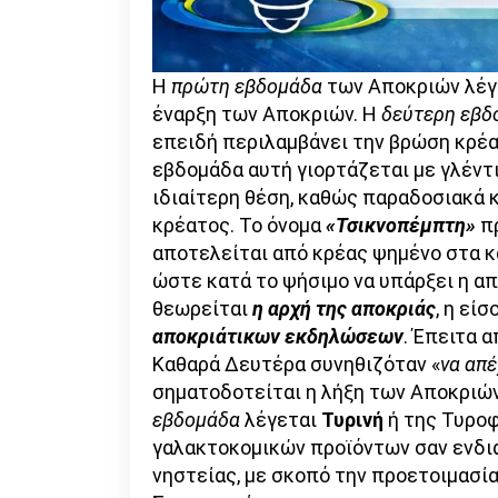
Η
πρώτη εβδομάδα
των Αποκριών λέγ
έναρξη των Αποκριών. Η
δεύτερη εβδ
επειδή περιλαμβάνει την βρώση κρέα
εβδομάδα αυτή γιορτάζεται με γλέντ
ιδιαίτερη θέση, καθώς παραδοσιακά
κρέατος. Το όνομα
«Τσικνοπέμπτη»
πρ
αποτελείται από κρέας ψημένο στα κά
ώστε κατά το ψήσιμο να υπάρξει η απ
θεωρείται
η αρχή της αποκριάς
, η εί
αποκριάτικων εκδηλώσεων
. Έπειτα 
Καθαρά Δευτέρα συνηθιζόταν «
να απέ
σηματοδοτείται η λήξη των Αποκριών
εβδομάδα
λέγεται
Τυρινή
ή της Τυροφ
γαλακτοκομικών προϊόντων σαν ενδι
νηστείας, με σκοπό την προετοιμασία