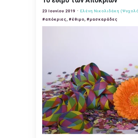
Το έθιμο των Αποκριών
23 Ιουνίου 2019
Ελένη Νικολιδάκη (Ψυχολ
,
,
#απόκριες
#έθιμο
#μασκαράδες