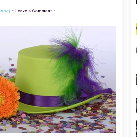
on
όγος)
Leave a Comment
Το
έθιμο
των
Αποκριών