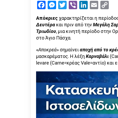
Facebook
Messenger
Twitter
Viber
LinkedI
Emai
Co
Li
Απόκριες
χαρακτηρίζεται η περίοδο
Δευτέρα
και πριν από την
Μεγάλη Σα
Τριωδίου
, μια κινητή περίοδο στην 
στο Άγιο Πάσχα.
«
Αποκρεά
» σημαίνει
αποχή από το κρέ
μασκαρέματος. Η λέξη
Καρναβάλι
(Car
levare (Carne=κρέας Vale=αντίο) και 