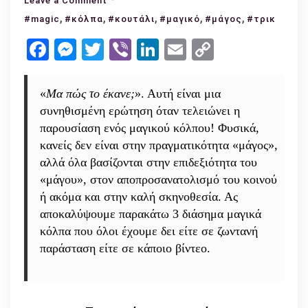
Leave a Comment
,
,
3
,
,
,
#magic
#κόλπα
#κουτάλι
#μαγικό
#μάγος
#τρικ
διάσημα
Facebook
Messenger
Twitter
Viber
LinkedIn
Email
Copy
μαγικά
Link
κόλπα
αποκαλύπτονται!
«
Μα πώς το έκανε;
». Αυτή είναι μια
συνηθισμένη ερώτηση όταν τελειώνει η
παρουσίαση ενός μαγικού κόλπου! Φυσικά,
κανείς δεν είναι στην πραγματικότητα «μάγος»,
αλλά όλα βασίζονται στην επιδεξιότητα του
«μάγου», στον αποπροσανατολισμό του κοινού
ή ακόμα και στην καλή σκηνοθεσία. Ας
αποκαλύψουμε παρακάτω 3 διάσημα μαγικά
κόλπα που όλοι έχουμε δει είτε σε ζωντανή
παράσταση είτε σε κάποιο βίντεο.