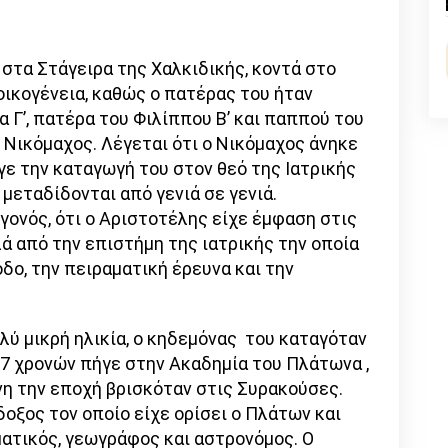
n
l
py
nk
 στα Στάγειρα της Χαλκιδικής, κοντά στο
ικογένεια, καθώς ο πατέρας του ήταν
α Γ’, πατέρα του Φιλίππου Β’ και παππού του
Νικόμαχος. Λέγεται ότι ο Νικόμαχος άνηκε
ε την καταγωγή του στον θεό της Ιατρικής
 μεταδίδονται από γενιά σε γενιά.
γονός, ότι ο Αριστοτέλης είχε έμφαση στις
ά από την επιστήμη της ιατρικής την οποία
ο, την πειραματική έρευνα και την
λύ μικρή ηλικία, o κηδεμόνας του καταγόταν
17 χρονών πήγε στην Ακαδημία του Πλάτωνα ,
νη την εποχή βρισκόταν στις Συρακούσες.
οξος τον οποίο είχε ορίσει ο Πλάτων και
ματικός, γεωγράφος και αστρονόμος. Ο