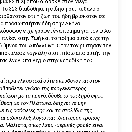
[343-2 π.Χ] όπου δίδασκε στον Μέγα
Το 323 διαδόθηκε η είδηση ότι πέθανε ο
αισθανόταν ότι η ζωή του ήδη βρισκόταν σε
ητα πρόσωπα ήταν ήδη στην Αθήνα.
ιλόσοφος είχε γράψει ένα ποίημα για τον φίλο
ν πλέον στην ζωή και το ποίημα αυτό είχε την
ύ ύμνου του Απόλλωνα. Όταν τον ρώτησαν την
ν αποκάλεσε
παγκάλη
διότι πίσω από αυτήν την
ντας έναν υπαινιγμό στην καταδίκη του
διαίτερα ελκυστικά ούτε απευθύνονται στον
ροϋποθέτει γνώση της προγενέστερης
κείωση με το πυκνό, δύσβατο και ξηρό ύφος
θεση με τον Πλάτωνα, δείχνει να μην
 τις ασάφειες της και τα στολίδια της.
ται ειδικό λεξιλόγιο και ιδιαίτερος τρόπος
. Μάλιστα, όπως λέει, «μερικές φορές είναι