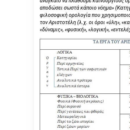
αναγκαίο να πλάθουμε καινούργιους όρ
αποδώσει σωστά κάποιο νόημα» (Κατηγο
φιλοσοφική ορολογία που χρησιμοποιο
τον Αριστοτέλη (λ.χ. οι όροι «ύλη», «κ
«δύναμις», «φυσική», «λογική», «εντελέ