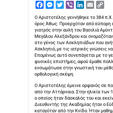
Facebook
Messenger
Twitter
Viber
LinkedI
Emai
Co
Li
Ο Αριστοτέλης γεννήθηκε το 384 π.Χ.
όρος Άθως. Προερχόταν από εύπορη ο
γιατρός στην αυλή του Βασιλιά Αμύντ
Μεγάλου Αλεξάνδρου και ονομαζόταν 
στο γένος των Ασκληπιάδων που ανήγ
Ασκληπιό, με τις ιατρικές γνώσεις να
Επομένως αυτό συνεπάγεται με το γε
φυσικές επιστήμες, αφού έμαθε πολλ
ενσωμάτωσε στην γνωστική του μέθοδ
ορθολογική σκέψη.
Ο Αριστοτέλης έμεινε ορφανός σε πο
από την Αττάρναια. Στην ηλικία των 
ο οποίος ήταν δάσκαλός του και εκεί
Διευθυντής της Ακαδημίας ήταν ο Εύδ
καταγόταν από την Κνίδο. Ήταν μαθη