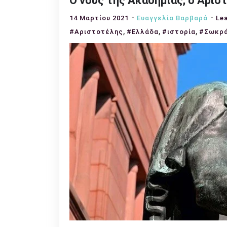
Ο νους της Ακαδημίας, ο Αρισ
14 Μαρτίου 2021
Ευαγγελία Βαρβαρά
Le
,
,
,
#Αριστοτέλης
#Ελλάδα
#ιστορία
#Σωκρ