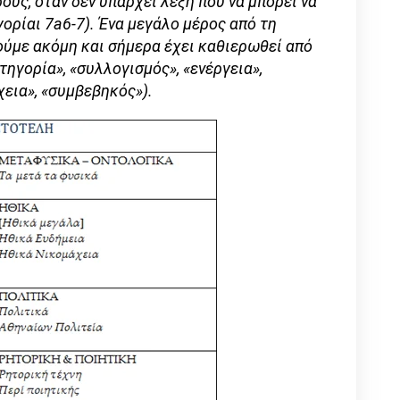
ους, όταν δεν υπάρχει λέξη που να μπορεί να
ρίαι 7a6-7). Ένα μεγάλο μέρος από τη
ύμε ακόμη και σήμερα έχει καθιερωθεί από
ατηγορία», «συλλογισμός», «ενέργεια»,
χεια», «συμβεβηκός»).