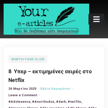
Skip
to
content
Your e-articles
Εδώ θα διαβάσεις κάτι διαφορετικό
WORTH YOUR CLICK
8 Υπερ – εκτιμημένες σειρές στο
Netflix
26 Μαρτίου 2025
Βάλια Καραμάνου
on
Leave a Comment
,
8
,
,
,
#Adolesence
#Anorthodox
#dark
#netflix
Υπερ
,
,