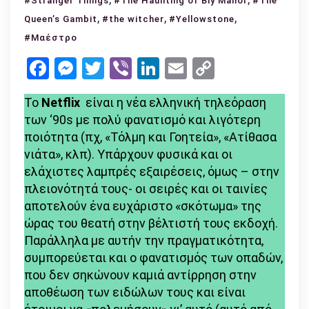
#Stranger Things
#The Haunting of Bly Manor
#The
–
,
,
,
Queen’s Gambit
#the witcher
#Yellowstone
εκτιμημένες
#Μαέστρο
σειρές
Facebook
Messenger
Twitter
Viber
LinkedIn
Email
Copy
στο
Netflix
Link
Το
Netflix
είναι η νέα ελληνική τηλεόραση
των ‘90s με πολύ φανατισμό και λιγότερη
ποιότητα (πχ, «Τόλμη και Γοητεία», «Ατίθασα
νιάτα», κλπ). Υπάρχουν φυσικά και οι
ελάχιστες λαμπρές εξαιρέσεις, όμως – στην
πλειονότητά τους- οι σειρές και οι ταινίες
αποτελούν ένα ευχάριστο «σκότωμα» της
ώρας του θεατή στην βέλτιστή τους εκδοχή.
Παράλληλα με αυτήν την πραγματικότητα,
συμπορεύεται και ο φανατισμός των οπαδών,
που δεν σηκώνουν καμιά αντίρρηση στην
αποθέωση των ειδώλων τους και είναι