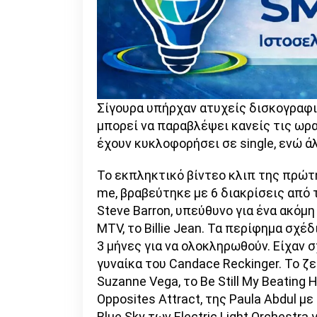
Σίγουρα υπήρχαν ατυχείς δισκογραφι
μπορεί να παραβλέψει κανείς τις ωρα
έχουν κυκλοφορήσει σε single, ενώ ά
Το εκπληκτικό βίντεο κλιπ της πρώτη
me, βραβεύτηκε με 6 διακρίσεις από
Steve Barron, υπεύθυνο για ένα ακόμ
MTV, το Billie Jean. Τα περίφημα σχέδ
3 μήνες για να ολοκληρωθούν. Είχαν σ
γυναίκα του Candace Reckinger. Το ζ
Suzanne Vega, το Be Still My Beating 
Opposites Attract, της Paula Abdul μ
Blue Sky των Electric Light Orchestra