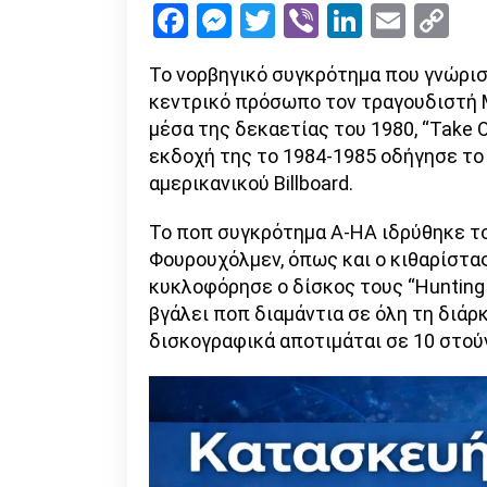
Facebook
Messenger
Twitter
Viber
LinkedI
Emai
Co
Li
Το νορβηγικό συγκρότημα που γνώρισε
κεντρικό πρόσωπο τον τραγουδιστή M
μέσα της δεκαετίας του 1980, “Take O
εκδοχή της το 1984-1985 οδήγησε τ
αμερικανικού Billboard.
Το ποπ συγκρότημα A-ΗA ιδρύθηκε το 
Φουρουχόλμεν, όπως και ο κιθαρίστα
κυκλοφόρησε ο δίσκος τους “Hunting 
βγάλει ποπ διαμάντια σε όλη τη διάρ
δισκογραφικά αποτιμάται σε 10 στού