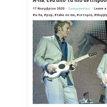
A-ha: Ένα από τα πιο αντιπρο
17 Νοεμβρίου 2020
Συνεργασίες
Leave 
,
,
,
,
#a-ha
#pop
#take on me
#ιστορία
#Νορβη