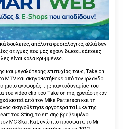
κά δουλειές, απόλυτα φυσιολογικό, αλλά δεν
ίες στιγμές που μας έχουν δώσει, κάποιες
λλες είναι καλά κρυμμένες.
ς και μεγαλύτερης επιτυχίας τους, Take on
 το MTV και σκηνοθετήθηκε από τον ιρλανδό
η σημείο αναφοράς της παντοδυναμίας του
ια του video clip του Take on me, χρειάστηκαν
χεδιαστεί από τον Mike Patterson και τη
εύγος σκηνοθέτησε αργότερα τα Luka της
Heart του Sting, το επίσης βραβευμένο
ε τον MC Skat Kat, ενώ πιο πρόσφατα το Mr.
 για το site του συγκροτήματος το 2012,