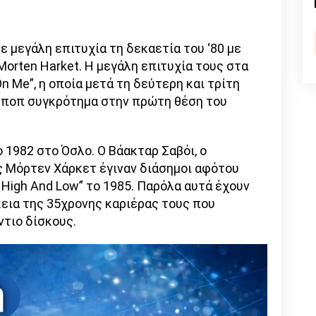
n
l
py
nk
 μεγάλη επιτυχία τη δεκαετία του ‘80 με
orten Harket. H μεγάλη επιτυχία τους στα
n Me”, η οποία μετά τη δεύτερη και τρίτη
ο ποπ συγκρότημα στην πρώτη θέση του
1982 στο Όσλο. Ο Βάακταρ Σαβόι, ο
ς Μόρτεν Χάρκετ έγιναν διάσημοι αφότου
High And Low” το 1985. Παρόλα αυτά έχουν
κεια της 35χρονης καριέρας τους που
ντιο δίσκους.