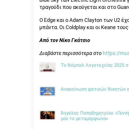
τραγούδι που ακούγεται και στο Guard
O Edge και ο Adam Clayton των U2 έχο
μπάντα. Οι Coldplay και οι Keane του
Από τον Νίκο Γκάτσιο
Διαβάστε περισσότερα στο
https://mu
Το Νόμπελ Λογοτεχνίας 2025 στ
Ανακοίνωση φετινών Νικητών στ
Άγγελος Παπαδημητρίου: «Γεννή
μου το μεταμόρφωνα»