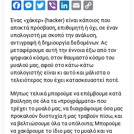
Facebook
Messenger
Twitter
Viber
LinkedIn
Email
Copy
ελέγχουμε
Link
ή
Ένας «χάκερ» (hacker) είναι κάποιος που
μας
αποκτά πρόσβαση, επιθυμητή ή όχι, σε έναν
ελέγχουν;
υπολογιστή με σκοπό την ανάλυση,
αντιγραφή ή δημιουργία δεδομένων. Ας
μεταφέρουμε αυτή την έννοια έξω από τον
ψηφιακό κόσμο, στον θαυμαστό κόσμο του
μυαλού μας, αφού στο κάτω-κάτω
υπολογιστής είναι κι αυτό και μάλιστα ο
τελειότερος που έχει κατασκευαστεί ποτέ.
Μήπως τελικά μπορούμε να επέμβουμε κατά
βούληση σε όλα τα «προγράμματα» που
τρέχει το μυαλό μας, να διαγράψουμε όσα μας
προκαλούν δυστυχία ή μας τραβούν πίσω, και
να βελτιώσουμε όλα τα υπόλοιπα; Μπορούμε
να χακάρουμε το ίδιο μας το μυαλό και να