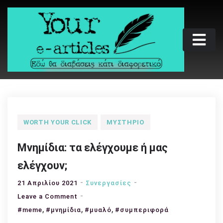
Skip
to
content
Your e-articles
Εδώ θα διαβάσεις κάτι διαφορετικό
WORTH YOUR CLICK
ΜΥΣΤΉΡΙΟ
Μνημίδια: τα ελέγχουμε ή μας
ελέγχουν;
21 Απριλίου 2021
Συνεργασίες
on
Leave a Comment
,
Μνημίδια:
,
,
#meme
#μνημίδια
#μυαλό
#συμπεριφορά
τα