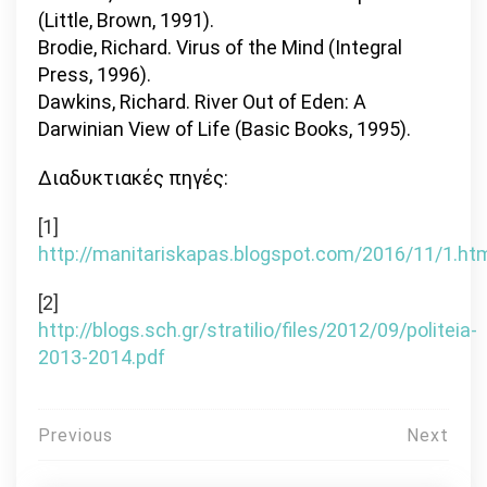
(Little, Brown, 1991).
Brodie, Richard. Virus of the Mind (Integral
Press, 1996).
Dawkins, Richard. River Out of Eden: A
Darwinian View of Life (Basic Books, 1995).
Διαδυκτιακές πηγές:
[1]
http://manitariskapas.blogspot.com/2016/11/1.ht
[2]
http://blogs.sch.gr/stratilio/files/2012/09/politeia-
2013-2014.pdf
Πλοήγηση
Previous
Next
άρθρων